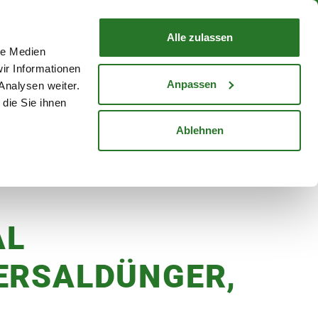
nd mit Wunschlieferdatum
WARENKORB
Warenkorb schließen
Alle zulassen
le Medien
Mein Konto
Standorte
ir Informationen
Anmelden
Anpassen
Analysen weiter.
die Sie ihnen
cheine
Karriere
Ablehnen
AL
ERSALDÜNGER,