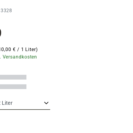
203328
9
10,00 € / 1 Liter)
. Versandkosten