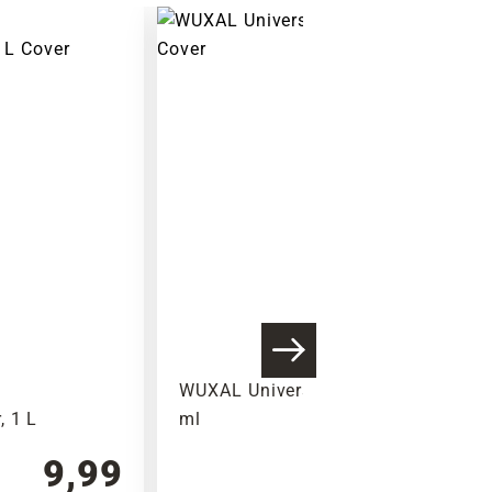
t
WUXAL Universaldünger, 250
, 1 L
ml
9,99
6,99