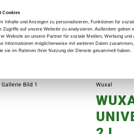
utschland
Qualität seit über 50 Jahren
Blumenversa
t Cookies
 Inhalte und Anzeigen zu personalisieren, Funktionen für sozia
e Zugriffe auf unsere Website zu analysieren. Außerdem geben w
er Website an unsere Partner für soziale Medien, Werbung und 
se Informationen möglicherweise mit weiteren Daten zusammen, 
en
Garten
Aktuelles
Ratgeber
Guts
 die sie im Rahmen Ihrer Nutzung der Dienste gesammelt haben.
lche
WUXAL Universaldünger, 2 L
Wuxal
WUX
UNIV
2 L