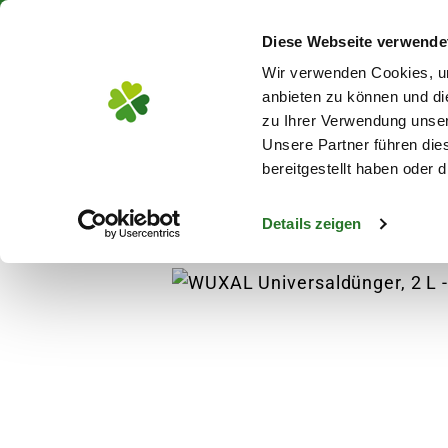
Über 130 Standorte in De
Diese Webseite verwende
Zum Hauptinhalt
Wir verwenden Cookies, um
anbieten zu können und di
zu Ihrer Verwendung unser
Unsere Partner führen die
Blumen
Pflanz
bereitgestellt haben oder
Details zeigen
Pflanzen
Erde
Pinienrinden & Rindenmu
s