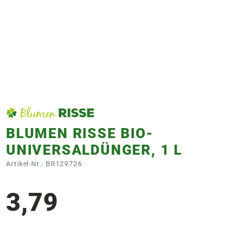
e
 Öffnungszeiten
 Öffnungszeiten
n
en
BLUMEN RISSE BIO-
UNIVERSALDÜNGER, 1 L
Artikel-Nr.: BR129726
3,79