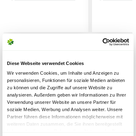
Verwendung vin pflanzlichen Stoffen aus der
10 bis 40 mm für Beete und
Lebens-, Genuss- und Futtermittelherstellung.
Lieferhinweise
Blumenrabatte
20 bis 60 mm für Gehwege
Sicherheitsdatenblatt
60 bis 120 mm für Spielflächen und
Nutzflächen
FOLGENDE VERSANDKOSTEN
WEITERE PRODUKTE
KÖNNEN ENTSTEHEN
Diese Webseite verwendet Cookies
Wir verwenden Cookies, um Inhalte und Anzeigen zu
PAKETVERSAND
personalisieren, Funktionen für soziale Medien anbieten
6,95€
für Standardpakete (z.B.Dünger oder
zu können und die Zugriffe auf unsere Website zu
Zubehör)
analysieren. Außerdem geben wir Informationen zu Ihrer
7,95€
für größere Pakete (z.B. Pflanzen oder
Verwendung unserer Website an unsere Partner für
soziale Medien, Werbung und Analysen weiter. Unsere
Erde)
Partner führen diese Informationen möglicherweise mit
weiteren Daten zusammen, die Sie ihnen bereitgestellt
SPERRGUTVERSAND
haben oder die sie im Rahmen Ihrer Nutzung der Dienste
Warenkorb lädt
14,95€