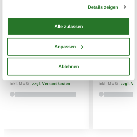
gesammelt haben.
Details zeigen
SPEDITIONSVERSAND
29,95€
Alle zulassen
BLUMEN RISSE Beet &
BLUMEN RISSE 
Anpassen
Balkon-Langzeitdünger, 900 g
Düngestäbchen,
Ablehnen
8,99
2,99
inkl. MwSt.
zzgl. Versandkosten
inkl. MwSt.
zzgl. V