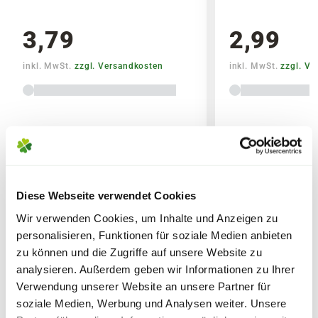
3,79
2,99
Zusammensetzung
inkl. MwSt.
zzgl. Versandkosten
inkl. MwSt.
zzgl. V
7,0 % N Gesamtstickstoff (2,6 % N
Nitratstickstoff, 2,6 % N
Ammoniumstickstoff, 1,8% N
Lieferhinweise
Carbamidstickstoff)
3,0 % P2O5 wasserlösliches Phosphat
5,0 % K2O wasserlösliches Kaliumoxid
0,02 % B wasserlösliches Bor
Diese Webseite verwendet Cookies
0,004 % Cu wasserlösliches Kupfer zu
Wir verwenden Cookies, um Inhalte und Anzeigen zu
FOLGENDE VERSANDKOSTEN
WEITERE PRODUKTE
100% als Chelat von EDTA
personalisieren, Funktionen für soziale Medien anbieten
KÖNNEN ENTSTEHEN
0,04 % Fe wasserlösliches Eisen zu 100%
zu können und die Zugriffe auf unsere Website zu
als Chelat von DTPA
analysieren. Außerdem geben wir Informationen zu Ihrer
PAKETVERSAND
0,02 % Mn wasserlösliches Mangan zu
Verwendung unserer Website an unsere Partner für
6,95€
für Standardpakete (z.B.Dünger oder
100% als Chelat von EDTA
soziale Medien, Werbung und Analysen weiter. Unsere
Zubehör)