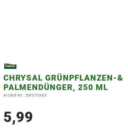
e
 Öffnungszeiten
 Öffnungszeiten
n
en
CHRYSAL GRÜNPFLANZEN-&
PALMENDÜNGER, 250 ML
Artikel-Nr.: BR070963
5,99