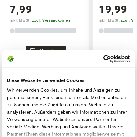
6,0% K2O Gesamtkaliumoxid
7,99
19,99
Ausgangsstoffe
inkl. MwSt.
zzgl. Versandkosten
inkl. MwSt.
zzgl. V
Pflanzliche Stoffe aus der Lebens-, Genuss-
und Futtermittelherstellung (100%)
Nebenbestandteile
Verschiedene
Lieferhinweise
Varianten
0,7 % S wasserlöslicher Schwefel
2,5 % Na wasserlösliches Natrium
Diese Webseite verwendet Cookies
48 % organische Substanz
WEITERE PRODUKTE
Wir verwenden Cookies, um Inhalte und Anzeigen zu
FOLGENDE VERSANDKOSTEN
personalisieren, Funktionen für soziale Medien anbieten
Sicherheitsdatenblatt
KÖNNEN ENTSTEHEN
zu können und die Zugriffe auf unsere Website zu
analysieren. Außerdem geben wir Informationen zu Ihrer
PAKETVERSAND
Verwendung unserer Website an unsere Partner für
soziale Medien, Werbung und Analysen weiter. Unsere
6,95€
für Standardpakete (z.B.Dünger oder
Partner führen diese Informationen möglicherweise mit
Zubehör)