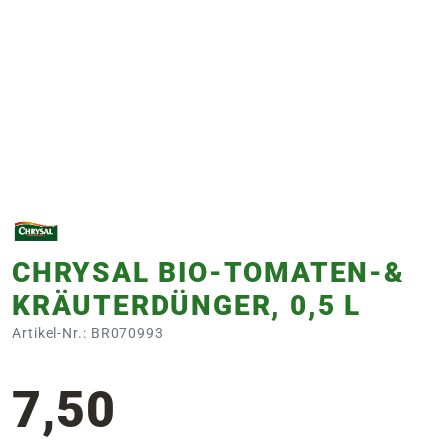
e
 Öffnungszeiten
 Öffnungszeiten
n
en
CHRYSAL BIO-TOMATEN-&
KRÄUTERDÜNGER, 0,5 L
Artikel-Nr.: BR070993
7,50