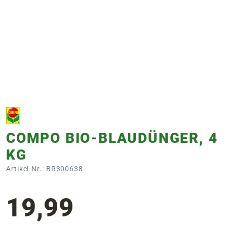
e
 Öffnungszeiten
 Öffnungszeiten
n
en
COMPO BIO-BLAUDÜNGER, 4
KG
Artikel-Nr.: BR300638
19,99