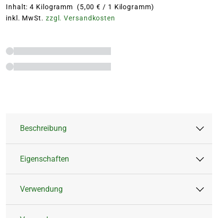
Inhalt: 4 Kilogramm (5,00 € / 1 Kilogramm)
inkl. MwSt.
zzgl. Versandkosten
Beschreibung
Eigenschaften
Hochwertiger Gartendünger für Obst,
Gemüse und alle Gartenpflanzen
Verwendung
Natürlich leistungsstark - besonders hoher
Artikeltyp:
Feststoffdünger
Nährstoffgehalt für gesundes, kräftiges
Dünger
6 Wochen