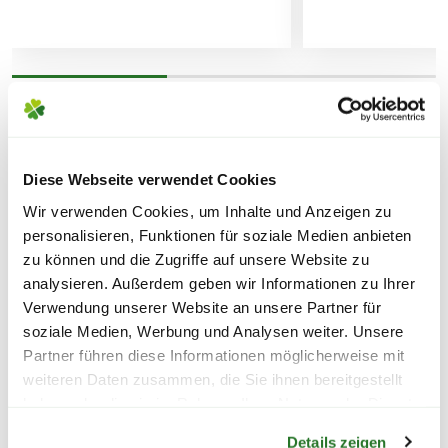
Lieferhinweise
geeignet, indem er einfach ins Pflanzloch
gegeben wird. Die Verpackungsfolie besteht zu
80 % aus Rezyklat.
WEITERE PRODUKTE
Der COMPO BIO Blaudünger ist die
FOLGENDE VERSANDKOSTEN
umweltbewusste Wahl für jede Gärtnerin und
KÖNNEN ENTSTEHEN
Diese Webseite verwendet Cookies
jeden Gärtner.
Wir verwenden Cookies, um Inhalte und Anzeigen zu
PAKETVERSAND
personalisieren, Funktionen für soziale Medien anbieten
Anwendung
6,95€
für Standardpakete (z.B.Dünger oder
zu können und die Zugriffe auf unsere Website zu
Um Deine Pflanzen mit COMPO BIO Blaudünger zu
Zubehör)
analysieren. Außerdem geben wir Informationen zu Ihrer
düngen, arbeite ihn drei bis vier Zentimeter tief in die
7,95€
für größere Pakete (z.B. Pflanzen oder
Verwendung unserer Website an unsere Partner für
Erde ein und wässer anschließend ausreichend. So
Erde)
soziale Medien, Werbung und Analysen weiter. Unsere
sind Deine Pflanzen für fünf bis sechs Wochen mit
Partner führen diese Informationen möglicherweise mit
allen Nährstoffen versorgt.
weiteren Daten zusammen, die Sie ihnen bereitgestellt
SPERRGUTVERSAND
haben oder die sie im Rahmen Ihrer Nutzung der Dienste
14,95€
Warenkorb lädt
gesammelt haben.
Eine Ausbringung mit Handschuhen ist zu
Details zeigen