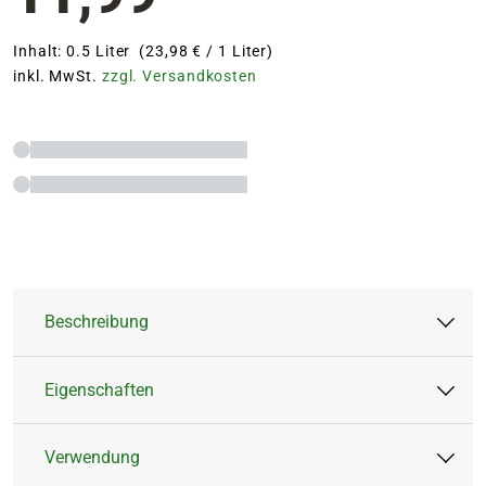
Inhalt: 0.5 Liter (23,98 € / 1 Liter)
inkl. MwSt.
zzgl. Versandkosten
Beschreibung
Eigenschaften
100% Bio für gesunde Pflanzen
Schonende Wirkung für eine natürliche
Verwendung
Ernte
Artikeltyp:
Flüssigdünger