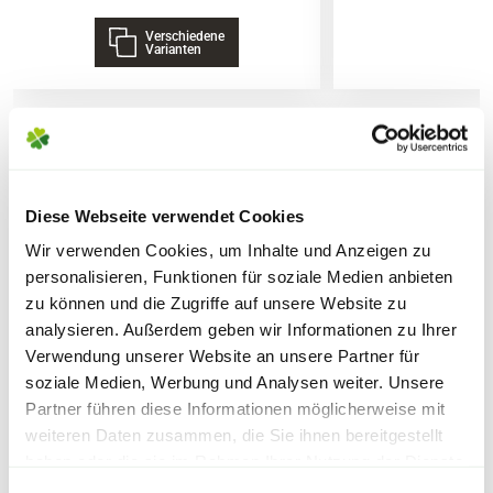
Verschiedene
4,0 % N Gesamtstickstoff
Lieferhinweise
Varianten
6,0% K2O Gesamtkaliumoxid
Ausgangsstoffe
Pflanzliche Stoffe aus der Lebens-, Genuss-
und Futtermittelherstellung (100%)
WEITERE PRODUKTE
FOLGENDE VERSANDKOSTEN
Diese Webseite verwendet Cookies
KÖNNEN ENTSTEHEN
Nebenbestandteile
Wir verwenden Cookies, um Inhalte und Anzeigen zu
PAKETVERSAND
personalisieren, Funktionen für soziale Medien anbieten
0,7 % S wasserlöslicher Schwefel
zu können und die Zugriffe auf unsere Website zu
6,95€
für Standardpakete (z.B.Dünger oder
2,5 % Na wasserlösliches Natrium
analysieren. Außerdem geben wir Informationen zu Ihrer
Zubehör)
Verwendung unserer Website an unsere Partner für
48 % organische Substanz
7,95€
für größere Pakete (z.B. Pflanzen oder
soziale Medien, Werbung und Analysen weiter. Unsere
Erde)
Partner führen diese Informationen möglicherweise mit
Sicherheitsdatenblatt
weiteren Daten zusammen, die Sie ihnen bereitgestellt
SPERRGUTVERSAND
haben oder die sie im Rahmen Ihrer Nutzung der Dienste
Warenkorb lädt
gesammelt haben.