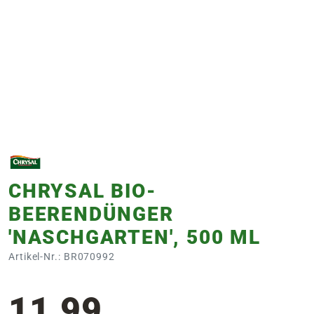
e
 Öffnungszeiten
 Öffnungszeiten
n
en
CHRYSAL BIO-
BEERENDÜNGER
'NASCHGARTEN', 500 ML
Artikel-Nr.: BR070992
11,99