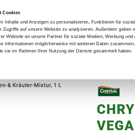
utschland
Qualität seit über 50 Jahren
Blumenversa
t Cookies
 Inhalte und Anzeigen zu personalisieren, Funktionen für sozia
e Zugriffe auf unsere Website zu analysieren. Außerdem geben w
er Website an unsere Partner für soziale Medien, Werbung und 
se Informationen möglicherweise mit weiteren Daten zusammen, 
en
Garten
Aktuelles
Ratgeber
Guts
 die sie im Rahmen Ihrer Nutzung der Dienste gesammelt haben.
RYSAL Bio & Vegan Tomaten-& Kräuter-Mixtur, 1 
CHRY
VEGA