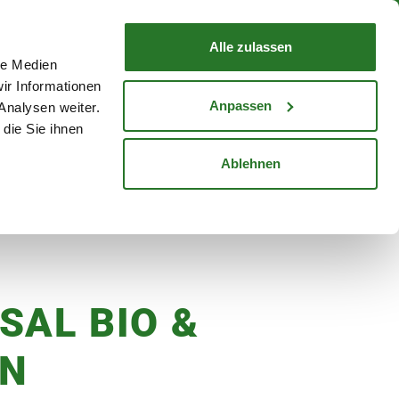
nd mit Wunschlieferdatum
WARENKORB
Warenkorb schließen
Alle zulassen
le Medien
Mein Konto
Standorte
ir Informationen
Anmelden
Anpassen
Analysen weiter.
die Sie ihnen
cheine
Karriere
Ablehnen
L
SAL BIO &
N