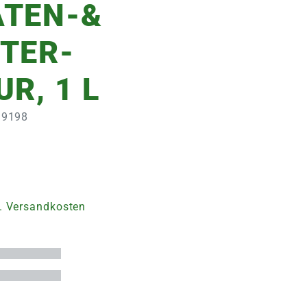
TEN-&
TER-
R, 1 L
299198
. Versandkosten