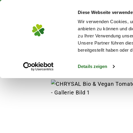
Über 130 Standorte in De
Diese Webseite verwende
Zum Hauptinhalt
Wir verwenden Cookies, um
anbieten zu können und di
zu Ihrer Verwendung unser
Unsere Partner führen die
Blumen
Pflanz
bereitgestellt haben oder
Details zeigen
Pflanzen
Anzucht
Gemüsesamen
CH
s