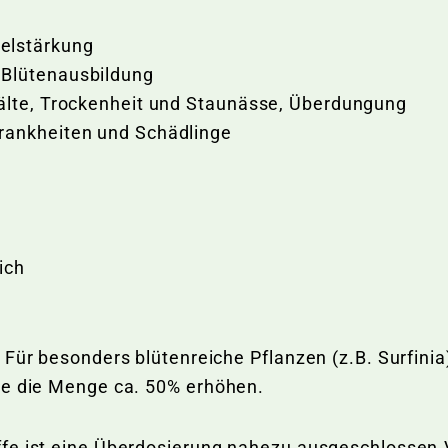
elstärkung
 Blütenausbildung
Kälte, Trockenheit und Staunässe, Überdungung
rankheiten und Schädlinge
ich
h
 Für besonders blütenreiche Pflanzen (z.B. Surfini
de die Menge ca. 50% erhöhen.
fe ist eine Überdosierung nahezu ausgeschlossen.V