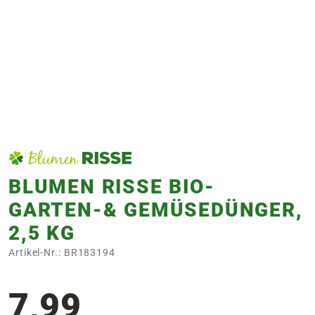
e
 Öffnungszeiten
 Öffnungszeiten
n
en
BLUMEN RISSE BIO-
GARTEN-& GEMÜSEDÜNGER,
2,5 KG
Artikel-Nr.: BR183194
7,99