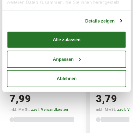
weiteren Daten zusammen, die Sie ihnen bereitgestellt
Erde)
haben oder die sie im Rahmen Ihrer Nutzung der Dienste
Warenkorb lädt
gesammelt haben.
SPERRGUTVERSAND
Details zeigen
14,95€
Alle zulassen
SPEDITIONSVERSAND
29,95€
Anpassen
BLUMEN RISSE Bio-Garten-&
BLUMEN RISSE 
Gemüsedünger
& Palmendünger
Ablehnen
7,99
3,79
inkl. MwSt.
zzgl. Versandkosten
inkl. MwSt.
zzgl. V