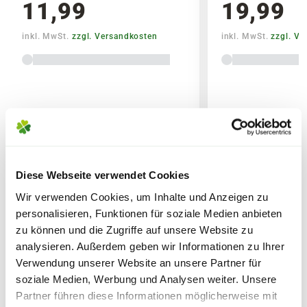
11,99
19,99
Gärtnern
inkl. MwSt.
zzgl. Versandkosten
inkl. MwSt.
zzgl. V
Lieferhinweise
Diese Webseite verwendet Cookies
FOLGENDE VERSANDKOSTEN
WEITERE PRODUKTE
Wir verwenden Cookies, um Inhalte und Anzeigen zu
KÖNNEN ENTSTEHEN
personalisieren, Funktionen für soziale Medien anbieten
zu können und die Zugriffe auf unsere Website zu
PAKETVERSAND
analysieren. Außerdem geben wir Informationen zu Ihrer
6,95€
für Standardpakete (z.B.Dünger oder
Verwendung unserer Website an unsere Partner für
Zubehör)
soziale Medien, Werbung und Analysen weiter. Unsere
Partner führen diese Informationen möglicherweise mit
7,95€
für größere Pakete (z.B. Pflanzen oder