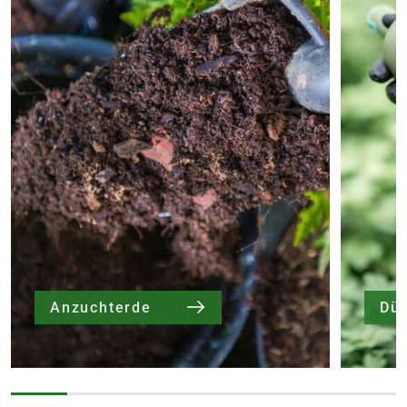
Anzuchterde
Dü