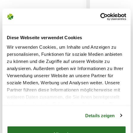
6,95€
für Standardpakete (z.B.Dünger oder
Zubehör)
7,95€
für größere Pakete (z.B. Pflanzen oder
Bio-Jungpflanze Cherry
Bio-Jungpflanz
Erde)
Diese Webseite verwendet Cookies
Tomate 'Trixi', 12 cm Topf
Fleischtomate 
Krimm', 7 cm Er
Wir verwenden Cookies, um Inhalte und Anzeigen zu
SPERRGUTVERSAND
personalisieren, Funktionen für soziale Medien anbieten
14,95€
4,99
4,99
zu können und die Zugriffe auf unsere Website zu
analysieren. Außerdem geben wir Informationen zu Ihrer
inkl. MwSt.
zzgl. Versandkosten
inkl. MwSt.
zzgl. V
SPEDITIONSVERSAND
Verwendung unserer Website an unsere Partner für
soziale Medien, Werbung und Analysen weiter. Unsere
29,95€
Partner führen diese Informationen möglicherweise mit
weiteren Daten zusammen, die Sie ihnen bereitgestellt
haben oder die sie im Rahmen Ihrer Nutzung der Dienste
Warenkorb lädt
gesammelt haben.
Details zeigen