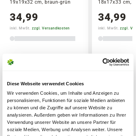
19x19x32 cm, braun-grün
18x17x33 cm, b
Gezwitscher genießen!
können. Ein Vogelhaus kann offen oder
geschlossen sein und mehrere Öffnungen
34,99
34,99
und Ebenen haben.
inkl. MwSt.
zzgl. Versandkosten
inkl. MwSt.
zzgl. V
Nistkästen diesen hingegen als sicherer
Brutplatz für Vögel, weshalb sie komplett
Lieferhinweise
geschlossen sind und nur durch ein recht
kleines Einflugloch betreten werden
können. Die Öffnung ist dabei gerade so
groß das Wildvögel einfliegen können,
Diese Webseite verwendet Cookies
Raubtiere jedoch keine Möglichkeit zum
Wir verwenden Cookies, um Inhalte und Anzeigen zu
Eintritt haben.
FOLGENDE VERSANDKOSTEN
WEITERE PRODUKTE
personalisieren, Funktionen für soziale Medien anbieten
KÖNNEN ENTSTEHEN
zu können und die Zugriffe auf unsere Website zu
analysieren. Außerdem geben wir Informationen zu Ihrer
PAKETVERSAND
Verwendung unserer Website an unsere Partner für
6,95€
für Standardpakete (z.B.Dünger oder
soziale Medien, Werbung und Analysen weiter. Unsere
Zubehör)