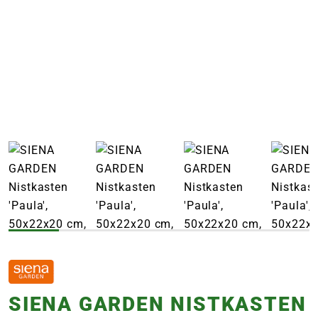
e
 Öffnungszeiten
 Öffnungszeiten
n
en
SIENA GARDEN NISTKASTEN