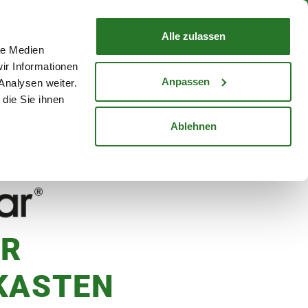
nd mit Wunschlieferdatum
WARENKORB
Warenkorb schließen
Alle zulassen
le Medien
Mein Konto
Standorte
ir Informationen
Anmelden
Anpassen
Analysen weiter.
die Sie ihnen
cheine
Karriere
Ablehnen
irke', 18x17x33 cm, braun-grün
R
KASTEN