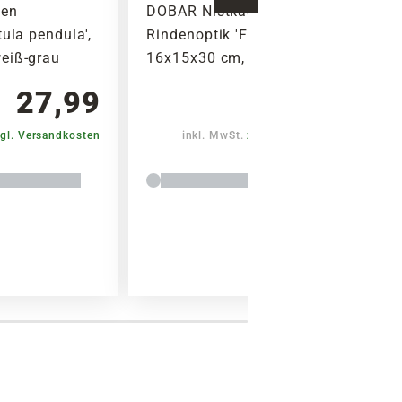
ten
DOBAR Nistkasten
Warenkorb lädt
tula pendula',
Rindenoptik 'Fagus sylvatica',
eiß-grau
16x15x30 cm, grün-natur
27,99
27,99
gl. Versandkosten
inkl. MwSt.
zzgl. Versandkosten