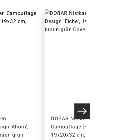
ten
DOBAR Nistkasten
gn 'Ahorn',
Camouflage Design 'Eiche',
raun-grün
19x20x32 cm, braun-grün