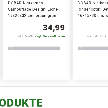
DOBAR Nistkasten
DOBAR Nistkas
Camouflage Design 'Eiche',
Rindenoptik 'Be
19x20x32 cm, braun-grün
16x15x30 cm, w
34,99
inkl. MwSt.
zzgl. Versandkosten
inkl. MwSt.
zz
RODUKTE