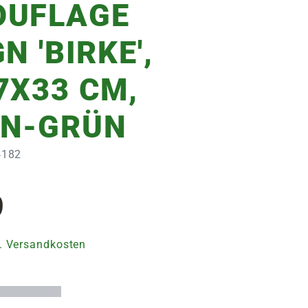
UFLAGE
N 'BIRKE',
7X33 CM,
N-GRÜN
4182
9
. Versandkosten