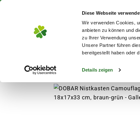
Über 130 Standorte in De
Diese Webseite verwende
Zum Hauptinhalt
Wir verwenden Cookies, um
anbieten zu können und di
zu Ihrer Verwendung unser
Unsere Partner führen die
Blumen
Pflanz
bereitgestellt haben oder
Details zeigen
Garten
Vogelbedarf
Vogelhäuser & Nist
s