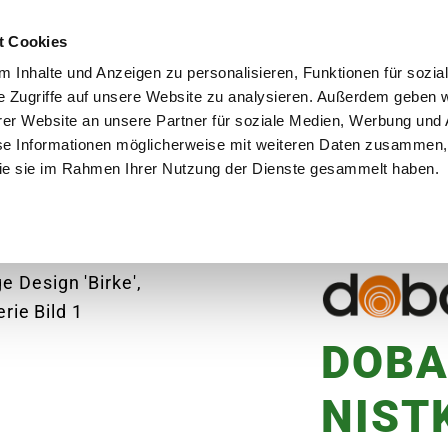
utschland
Qualität seit über 50 Jahren
Blumenversa
t Cookies
 Inhalte und Anzeigen zu personalisieren, Funktionen für sozia
e Zugriffe auf unsere Website zu analysieren. Außerdem geben w
er Website an unsere Partner für soziale Medien, Werbung und 
se Informationen möglicherweise mit weiteren Daten zusammen, 
en
Garten
Aktuelles
Ratgeber
Guts
 die sie im Rahmen Ihrer Nutzung der Dienste gesammelt haben.
kästen
DOBAR Nistkasten Camouflage Design 'B
DOBA
NIST