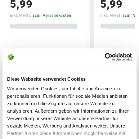
5,99
5,99
Bitte beachte das Pflanzen nicht vor
inkl. MwSt.
zzgl. Versandkosten
inkl. MwSt.
zzgl. V
Wochenenden oder Feiertagen verschickt
werden, um lange Standzeiten zu vermeiden.
Diese Webseite verwendet Cookies
WEITERE PRODUKTE
Wir verwenden Cookies, um Inhalte und Anzeigen zu
personalisieren, Funktionen für soziale Medien anbieten
Lieferhinweise
zu können und die Zugriffe auf unsere Website zu
analysieren. Außerdem geben wir Informationen zu Ihrer
Verwendung unserer Website an unsere Partner für
soziale Medien, Werbung und Analysen weiter. Unsere
Partner führen diese Informationen möglicherweise mit