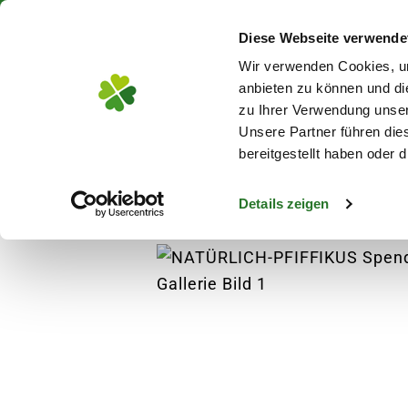
Über 130 Standorte in De
Diese Webseite verwende
Zum Hauptinhalt
Wir verwenden Cookies, um
anbieten zu können und di
zu Ihrer Verwendung unser
Unsere Partner führen die
Blumen
Pflanz
bereitgestellt haben oder
Details zeigen
Garten
Vogelbedarf
Vogelfutterstatione
s