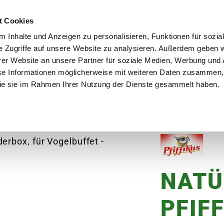
utschland
Qualität seit über 50 Jahren
Blumenversa
t Cookies
 Inhalte und Anzeigen zu personalisieren, Funktionen für sozia
e Zugriffe auf unsere Website zu analysieren. Außerdem geben w
er Website an unsere Partner für soziale Medien, Werbung und 
se Informationen möglicherweise mit weiteren Daten zusammen, 
en
Garten
Aktuelles
Ratgeber
Guts
 die sie im Rahmen Ihrer Nutzung der Dienste gesammelt haben.
n
NATÜRLICH-PFIFFIKUS Spenderbox, für Voge
NATÜ
PFIF