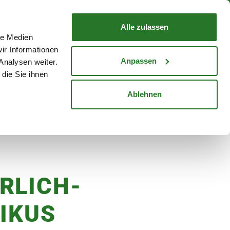
nd mit Wunschlieferdatum
WARENKORB
Warenkorb schließen
Alle zulassen
le Medien
Mein Konto
Standorte
ir Informationen
Anmelden
Anpassen
Analysen weiter.
die Sie ihnen
cheine
Karriere
Ablehnen
lbuffet
RLICH-
FIKUS