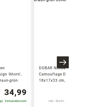
ten
DOBAR Nistkasten
gn 'Ahorn',
Camouflage Design 'Birke',
raun-grün
18x17x33 cm, braun-grün
34,99
34,99
gl. Versandkosten
inkl. MwSt.
zzgl. Versandkosten