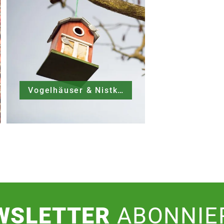
Vogelhäuser & Nistkästen
WSLETTER
ABONNIE