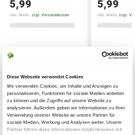
5,99
5,99
Bitte beachte das Pflanzen nicht vor
inkl. MwSt.
zzgl. Versandkosten
inkl. MwSt.
zzgl. V
Wochenenden oder Feiertagen verschickt
werden, um lange Standzeiten zu vermeiden.
Diese Webseite verwendet Cookies
WEITERE PRODUKTE
Wir verwenden Cookies, um Inhalte und Anzeigen zu
personalisieren, Funktionen für soziale Medien anbieten
Lieferhinweise
zu können und die Zugriffe auf unsere Website zu
analysieren. Außerdem geben wir Informationen zu Ihrer
Verwendung unserer Website an unsere Partner für
soziale Medien, Werbung und Analysen weiter. Unsere
Partner führen diese Informationen möglicherweise mit