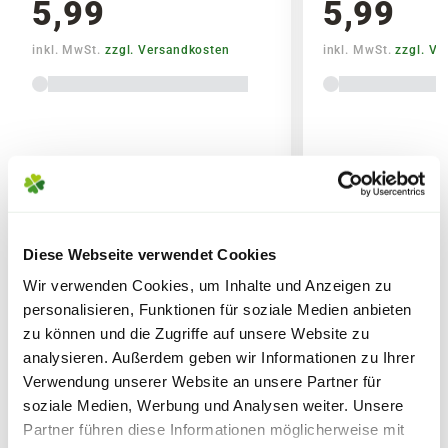
5,99
5,99
Bitte beachte das Pflanzen nicht vor
inkl. MwSt.
zzgl. Versandkosten
inkl. MwSt.
zzgl. V
Wochenenden oder Feiertagen verschickt
werden, um lange Standzeiten zu vermeiden.
Diese Webseite verwendet Cookies
WEITERE PRODUKTE
Wir verwenden Cookies, um Inhalte und Anzeigen zu
personalisieren, Funktionen für soziale Medien anbieten
Lieferhinweise
zu können und die Zugriffe auf unsere Website zu
analysieren. Außerdem geben wir Informationen zu Ihrer
Verwendung unserer Website an unsere Partner für
soziale Medien, Werbung und Analysen weiter. Unsere
Partner führen diese Informationen möglicherweise mit