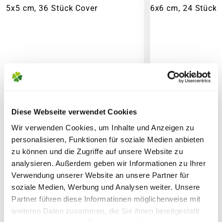
PAKETVERSAND
6,95€
für Standardpakete (z.B.Dünger oder
Zubehör)
7,95€
für größere Pakete (z.B. Pflanzen oder
Erde)
SPERRGUTVERSAND
14,95€
Diese Webseite verwendet Cookies
Wir verwenden Cookies, um Inhalte und Anzeigen zu
SPEDITIONSVERSAND
personalisieren, Funktionen für soziale Medien anbieten
zu können und die Zugriffe auf unsere Website zu
29,95€
SIENA GARDEN Anzuchttöpfe,
SIENA GARDEN 
analysieren. Außerdem geben wir Informationen zu Ihrer
Verwendung unserer Website an unsere Partner für
5x5 cm, 36 Stück
6x6 cm, 24 Stü
soziale Medien, Werbung und Analysen weiter. Unsere
4,99
4,99
Partner führen diese Informationen möglicherweise mit
weiteren Daten zusammen, die Sie ihnen bereitgestellt
inkl. MwSt.
zzgl. Versandkosten
inkl. MwSt.
zzgl. V