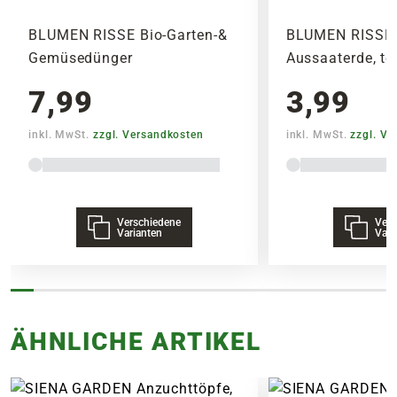
Wochenenden oder Feiertagen verschickt
Spitzkohl
werden, um lange Standzeiten zu vermeiden.
Lauch
BLUMEN RISSE Bio-Garten-&
BLUMEN RISSE B
Weißkohl
Gemüsedünger
Aussaaterde, tor
7,99
3,99
inkl. MwSt.
zzgl. Versandkosten
inkl. MwSt.
zzgl. V
Verschiedene
Vers
Lieferhinweise
Varianten
Vari
ÄHNLICHE ARTIKEL
FOLGENDE VERSANDKOSTEN
KÖNNEN ENTSTEHEN