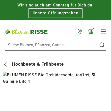
Wir sind auch am Sonntag für Dich da
Warenkorb schließen
WARENKORB
Unsere Öffnungszeiten
Zum Hauptinhalt
Standorte
n
Hochbeete & Frühbeete
es
er
eine