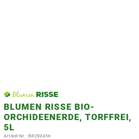
e
 Öffnungszeiten
 Öffnungszeiten
n
en
BLUMEN RISSE BIO-
ORCHIDEENERDE, TORFFREI,
5L
Artikel-Nr.: BR290456