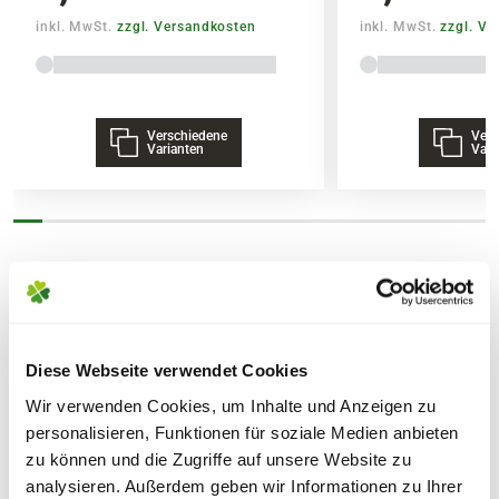
inkl. MwSt.
zzgl. Versandkosten
inkl. MwSt.
zzgl. V
Qualität
Bitte beachte das Pflanzen nicht vor
100 % Bio-Anbau, Naturland-zertifiziert – für
Wochenenden oder Feiertagen verschickt
nachhaltigen Genuss und gesundes Gärtnern.
werden, um lange Standzeiten zu vermeiden.
Verschiedene
Vers
Varianten
Vari
Eine robuste und einzigartige Sorte mit
hervorragendem Geschmack.
ÄHNLICHE ARTIKEL
Lieferhinweise
Diese Webseite verwendet Cookies
Wir verwenden Cookies, um Inhalte und Anzeigen zu
personalisieren, Funktionen für soziale Medien anbieten
zu können und die Zugriffe auf unsere Website zu
analysieren. Außerdem geben wir Informationen zu Ihrer