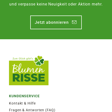
Zustellung am Montag, bis Freitag 13:30 Uhr.
und verpasse keine Neuigkeit oder Aktion mehr.
EXPRESSVERSAND SAMSTAG | 12,50€
Jetzt abonnieren
Garantierter Zustellversuch am Samstag durch
DHL. Bestellaufgabe für Zustellung am
Samstag, bis Freitag 13:30 Uhr.
KUNDENSERVICE
Kontakt & Hilfe
Fragen & Antworten (FAQ)