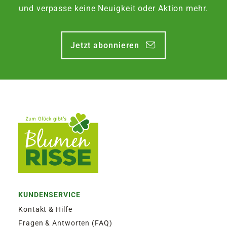
Zustellung am Montag, bis Freitag 13:30 Uhr.
und verpasse keine Neuigkeit oder Aktion mehr.
EXPRESSVERSAND SAMSTAG | 12,50€
Jetzt abonnieren
Garantierter Zustellversuch am Samstag durch
DHL. Bestellaufgabe für Zustellung am
Samstag, bis Freitag 13:30 Uhr.
KUNDENSERVICE
Kontakt & Hilfe
Fragen & Antworten (FAQ)