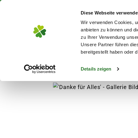
Über 130 Standorte in De
Diese Webseite verwende
Zum Hauptinhalt
Wir verwenden Cookies, um
anbieten zu können und di
zu Ihrer Verwendung unser
Unsere Partner führen die
Blumen
Pflanz
bereitgestellt haben oder
Details zeigen
Blumen
Blumensträuße
'Danke für Alles'
s