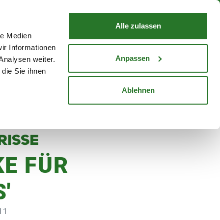
nd mit Wunschlieferdatum
WARENKORB
Warenkorb schließen
Alle zulassen
le Medien
Mein Konto
Standorte
ir Informationen
Anmelden
Anpassen
Analysen weiter.
die Sie ihnen
cheine
Karriere
Ablehnen
KE FÜR
'
11