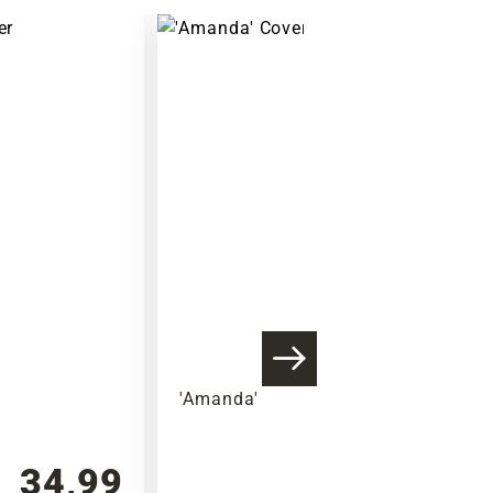
'Amanda'
34,99
34,99