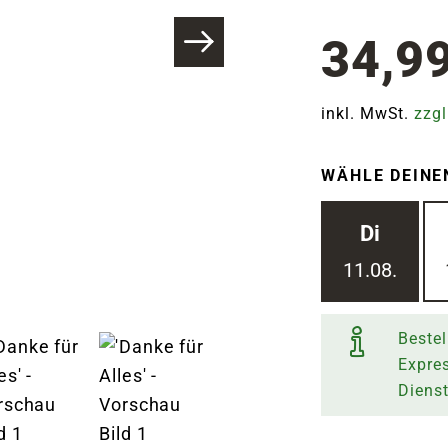
34,9
inkl. MwSt.
zzgl
WÄHLE DEINE
Di
11.08.
Bestel
Expre
Diens