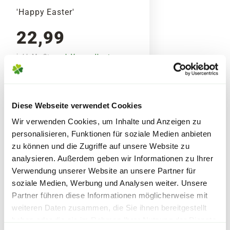
haben wir das Liefergebiet auf Deutschland
'Happy Easter'
begrenzt. Eine Bestellung aufgeben kannst Du
Mehr Pflegetipps
22,99
aber weltweit.
inkl. MwSt.
zzgl. Versandkosten
Wenn Deine Bestellung zu einem passenden
Ereignis ankommen soll, kannst Du einfach ein
HINWEIS
ZUR
Wunschlieferdatum
angeben. So kannst Du
BLUMENBESTELLUNG
Deine Bestellung bis zu
30 Tage im Voraus
Diese Webseite verwendet Cookies
Bitte beachte, dass jeder
Blumenstrauß
planen.
Wir verwenden Cookies, um Inhalte und Anzeigen zu
händisch gebunden
wird und somit ein
personalisieren, Funktionen für soziale Medien anbieten
echtes Einzelstück ist. Daher können das
zu können und die Zugriffe auf unsere Website zu
Auf dem Paket wird Blumen Risse als Absender
Aussehen und die Form des gelieferten
analysieren. Außerdem geben wir Informationen zu Ihrer
genannt. Wir empfehlen Dir daher eine
Blumenstraußes minimal von der
Verwendung unserer Website an unsere Partner für
WEITERE PRODUKTE
Grußkarte
mit persönlichem Text beizufügen.
Abbildung abweichen.
soziale Medien, Werbung und Analysen weiter. Unsere
Partner führen diese Informationen möglicherweise mit
weiteren Daten zusammen, die Sie ihnen bereitgestellt
Aufgrund der
besonderen
haben oder die sie im Rahmen Ihrer Nutzung der Dienste
Verfügbarkeitssituation
bei
Warenkorb lädt