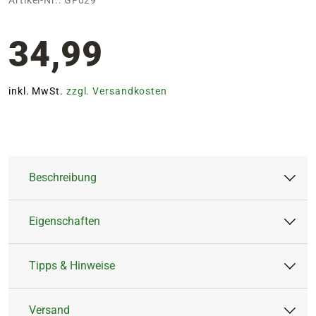
34,99
inkl. MwSt.
zzgl. Versandkosten
Beschreibung
Eigenschaften
Der Frühlingsblumenstrauß 'Flora' ist eine zarte
Liebeserklärung an den Frühling.
Tipps & Hinweise
Anlass:
Geburt & Taufe,
In harmonischen Rosatönen vereinen sich
Geburtstag, Liebe &
Versand
üppige Ranunkeln mit feinem, rosafarben