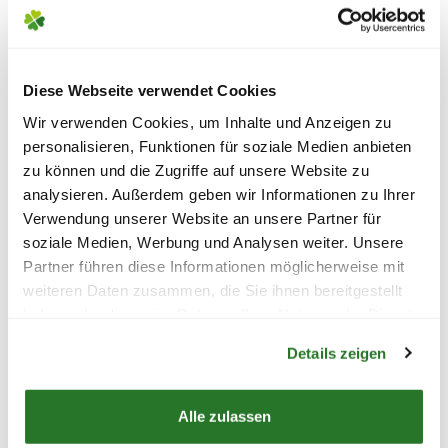
einer feuchtigkeitsspendenden Schutzwindel
versehen, damit sie während des Transports
nicht austrocknen.
Diese Webseite verwendet Cookies
Wir verwenden Cookies, um Inhalte und Anzeigen zu
personalisieren, Funktionen für soziale Medien anbieten
zu können und die Zugriffe auf unsere Website zu
analysieren. Außerdem geben wir Informationen zu Ihrer
Verwendung unserer Website an unsere Partner für
soziale Medien, Werbung und Analysen weiter. Unsere
BLUMEN VERSENDEN
Partner führen diese Informationen möglicherweise mit
weiteren Daten zusammen, die Sie ihnen bereitgestellt
IN VIER SCHRITTEN
haben oder die sie im Rahmen Ihrer Nutzung der Dienste
Warenkorb lädt
gesammelt haben.
Überrasche Deine Lieblingsmenschen mit
Details zeigen
einem Blumenstrauß oder werde selbst mit
frischer Bundware kreativ. Wähle Dein liebstes
Alle zulassen
Blumen-Arrangement und lasse es von unseren