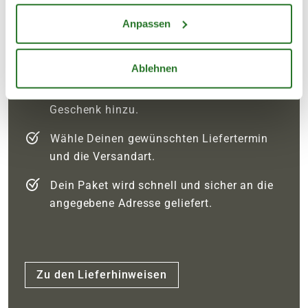
Florist:innen zusammenbinden und versenden.
Dafür bedarf es nur vier kleiner Schritte:
Anpassen
Wähle Deinen Blumenstrauß aus.
Ablehnen
Füge eine Grußkarte und ein kleines
Geschenk hinzu.
Wähle Deinen gewünschten Liefertermin
und die Versandart.
Dein Paket wird schnell und sicher an die
angegebene Adresse geliefert.
Zu den Lieferhinweisen