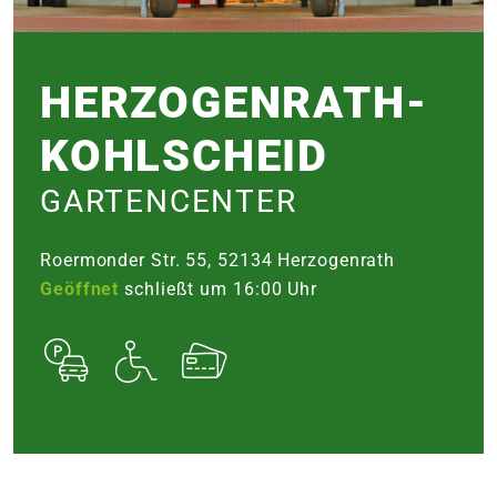
e
 Öffnungszeiten
HERZOGEN­RATH-
 Öffnungszeiten
KOHL­SCHEID
n
en
GARTENCENTER
Roermonder Str. 55, 52134 Herzogenrath
Geöffnet
schließt um 16:00 Uhr