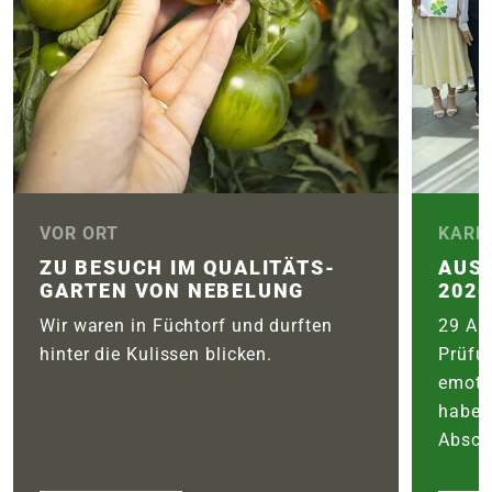
VOR ORT
KARR
ZU BESUCH IM QUALITÄTS­
AUS
GARTEN VON NEBELUNG
2026
Wir waren in Füchtorf und durften
29 Aus
hinter die Kulissen blicken.
Prüfu
emoti
haben
Abschl