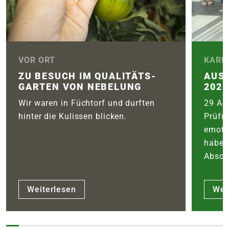
VOR ORT
KARR
ZU BESUCH IM QUALITÄTS­
AUS
GARTEN VON NEBELUNG
2026
Wir waren in Füchtorf und durften
29 Aus
hinter die Kulissen blicken.
Prüfu
emoti
haben
Abschl
Weiterlesen
Wei