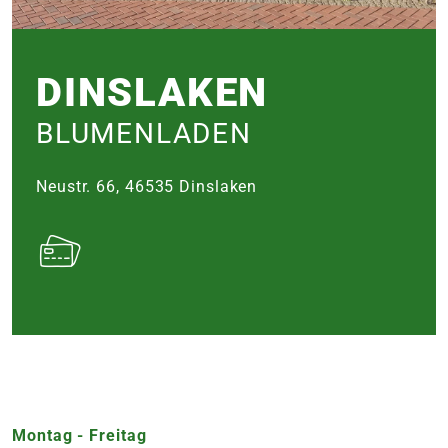
e
 Öffnungszeiten
DINS­LAKEN
 Öffnungszeiten
BLUMENLADEN
n
en
Neustr. 66, 46535 Dins­laken
Montag - Freitag