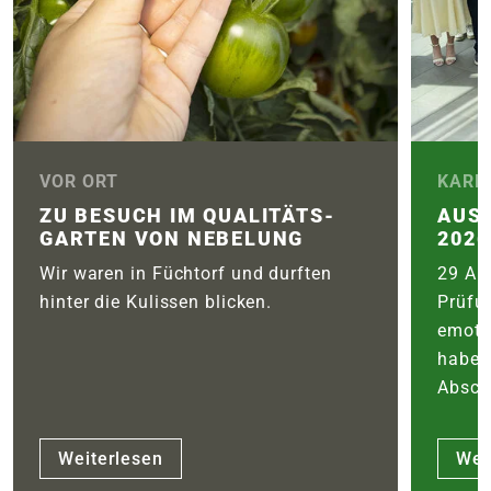
VOR ORT
KARR
ZU BESUCH IM QUALITÄTS­
AUS
GARTEN VON NEBELUNG
2026
Wir waren in Füchtorf und durften
29 Aus
hinter die Kulissen blicken.
Prüfu
emoti
haben
Abschl
Weiterlesen
Wei