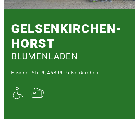
e
 Öffnungszeiten
GELSEN­KIRCHEN-
 Öffnungszeiten
HORST
n
en
BLUMENLADEN
Essener Str. 9, 45899 Gelsenkirchen