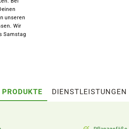
ken. Bei
Deinen
on unseren
ssen. Wir
is Samstag
PRODUKTE
DIENSTLEISTUNGEN
n
Pflanzgefäße