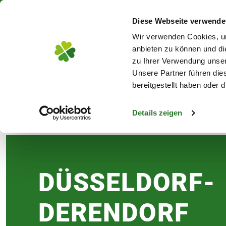
Über 130 Standorte in De
Diese Webseite verwende
Zum Hauptinhalt
Wir verwenden Cookies, um
anbieten zu können und di
zu Ihrer Verwendung unser
Unsere Partner führen die
Blumen
Pflanz
bereitgestellt haben oder
Details zeigen
Standorte & Öffnungszeiten
Blumenläden
s
DÜSSEL­DORF-
DEREN­DORF