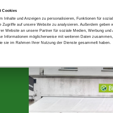
utschland
Qualität seit über 50 Jahren
Blumenversa
t Cookies
 Inhalte und Anzeigen zu personalisieren, Funktionen für sozia
e Zugriffe auf unsere Website zu analysieren. Außerdem geben w
er Website an unsere Partner für soziale Medien, Werbung und 
se Informationen möglicherweise mit weiteren Daten zusammen, 
en
Garten
Aktuelles
Ratgeber
Guts
 die sie im Rahmen Ihrer Nutzung der Dienste gesammelt haben.
Düssel­dorf-Deren­dorf