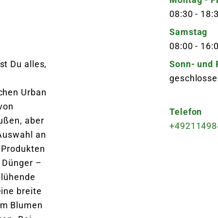
08:30
-
18:
Samstag
08:00
-
16:
t Du alles,
Sonn- und 
geschlosse
schen Urban
 von
Telefon
ußen, aber
+49211498
 Auswahl an
 Produkten
d Dünger –
 blühende
ine breite
um Blumen