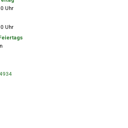
30 Uhr
00 Uhr
Feiertags
n
4934