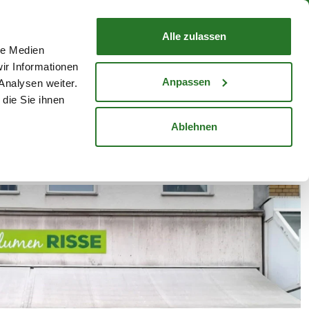
nd mit Wunschlieferdatum
WARENKORB
Warenkorb schließen
Alle zulassen
le Medien
Mein Konto
Standorte
ir Informationen
Anmelden
Anpassen
Analysen weiter.
die Sie ihnen
cheine
Karriere
Ablehnen