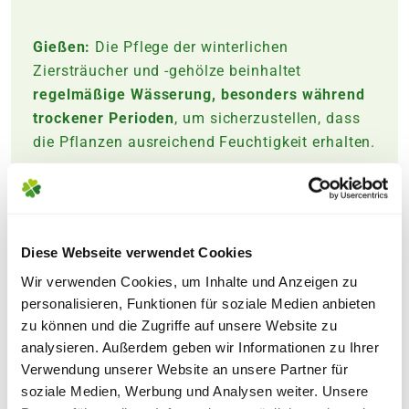
Gießen:
Die Pflege der winterlichen
Ziersträucher und -gehölze beinhaltet
regelmäßige Wässerung, besonders während
trockener Perioden
, um sicherzustellen, dass
die Pflanzen ausreichend Feuchtigkeit erhalten.
Mulchen:
Eine
Schicht aus Mulch
um die
Sträucher herum hilft dabei, den Boden feucht
zu halten und Unkrautwachstum zu reduzieren.
Diese Webseite verwendet Cookies
Wir verwenden Cookies, um Inhalte und Anzeigen zu
Düngen:
Für die
Düngung
kann ein organischer
personalisieren, Funktionen für soziale Medien anbieten
oder ausgewogener Langzeitdünger verwendet
zu können und die Zugriffe auf unsere Website zu
werden, der den Pflanzen die nötigen
analysieren. Außerdem geben wir Informationen zu Ihrer
Nährstoffe liefert.
Verwendung unserer Website an unsere Partner für
soziale Medien, Werbung und Analysen weiter. Unsere