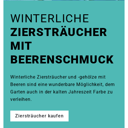
e
WINTERLICHE
 Öffnungszeiten
 Öffnungszeiten
ZIERSTRÄUCHER
MIT
n
en
BEERENSCHMUCK
Winterliche Ziersträucher und -gehölze mit
Beeren sind eine wunderbare Möglichkeit, dem
Garten auch in der kalten Jahreszeit Farbe zu
verleihen.
Ziersträucher kaufen