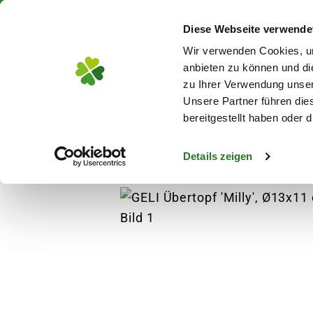
Über 130 Standorte in De
Diese Webseite verwende
Zum Hauptinhalt
Wir verwenden Cookies, um
anbieten zu können und di
zu Ihrer Verwendung unser
Unsere Partner führen die
Blumen
Pflanz
bereitgestellt haben oder
Details zeigen
Pflanzen
Zimmerpflanzen
Grünpflanzen
s