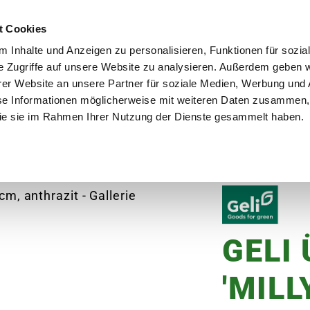
utschland
Qualität seit über 50 Jahren
Blumenversa
t Cookies
 Inhalte und Anzeigen zu personalisieren, Funktionen für sozia
e Zugriffe auf unsere Website zu analysieren. Außerdem geben w
er Website an unsere Partner für soziale Medien, Werbung und 
se Informationen möglicherweise mit weiteren Daten zusammen, 
en
Garten
Aktuelles
Ratgeber
Guts
 die sie im Rahmen Ihrer Nutzung der Dienste gesammelt haben.
GELI Übertopf 'Milly', Ø13x11 cm, anthrazit
GELI
'MILL