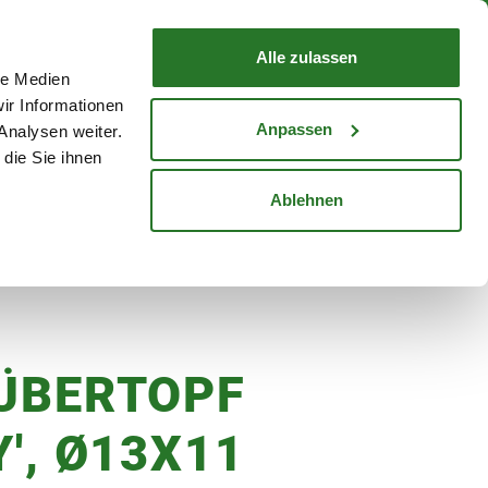
nd mit Wunschlieferdatum
WARENKORB
Warenkorb schließen
Alle zulassen
le Medien
Mein Konto
Standorte
ir Informationen
Anmelden
Anpassen
Analysen weiter.
die Sie ihnen
cheine
Karriere
Ablehnen
 ÜBERTOPF
Y', Ø13X11