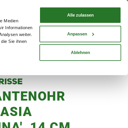
nd mit Wunschlieferdatum
WARENKORB
Warenkorb schließen
Alle zulassen
le Medien
Mein Konto
Standorte
ir Informationen
Anmelden
Anpassen
Analysen weiter.
die Sie ihnen
cheine
Karriere
Ablehnen
ANTENOHR
CASIA
NA', 14 CM