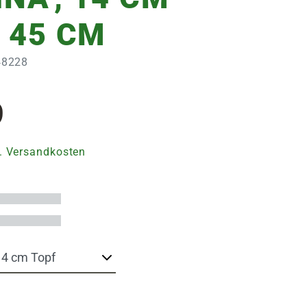
, 45 CM
348228
9
. Versandkosten