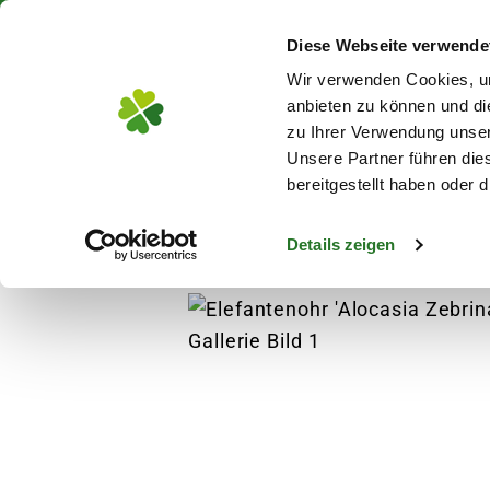
Über 130 Standorte in De
Diese Webseite verwende
Zum Hauptinhalt
Wir verwenden Cookies, um
anbieten zu können und di
zu Ihrer Verwendung unser
Unsere Partner führen die
Blumen
Pflanz
bereitgestellt haben oder
Details zeigen
Pflanzen
Zimmerpflanzen
Grünpflanzen
s