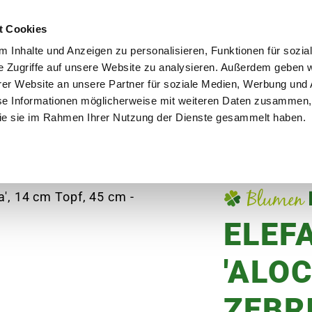
utschland
Qualität seit über 50 Jahren
Blumenversa
t Cookies
 Inhalte und Anzeigen zu personalisieren, Funktionen für sozia
e Zugriffe auf unsere Website zu analysieren. Außerdem geben w
er Website an unsere Partner für soziale Medien, Werbung und 
se Informationen möglicherweise mit weiteren Daten zusammen, 
en
Garten
Aktuelles
Ratgeber
Guts
 die sie im Rahmen Ihrer Nutzung der Dienste gesammelt haben.
Elefantenohr 'Alocasia Zebrina'
ELEF
'ALO
ZEBRI