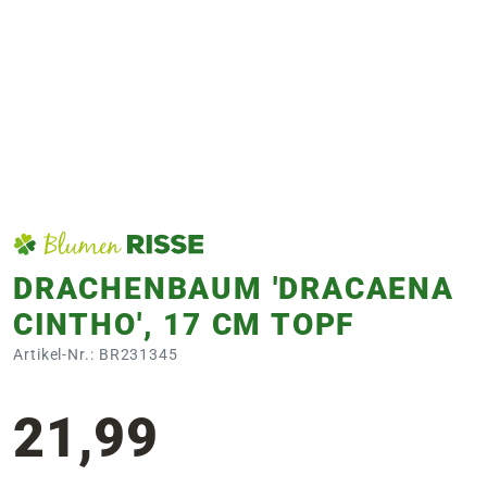
e
 Öffnungszeiten
 Öffnungszeiten
n
en
DRACHENBAUM 'DRACAENA
CINTHO', 17 CM TOPF
Artikel-Nr.: BR231345
21,99