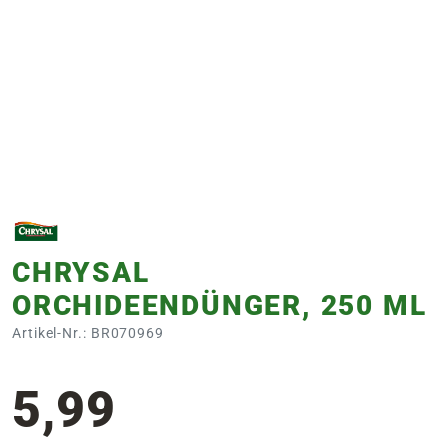
e
 Öffnungszeiten
 Öffnungszeiten
n
en
CHRYSAL
ORCHIDEENDÜNGER, 250 ML
Artikel-Nr.: BR070969
5,99