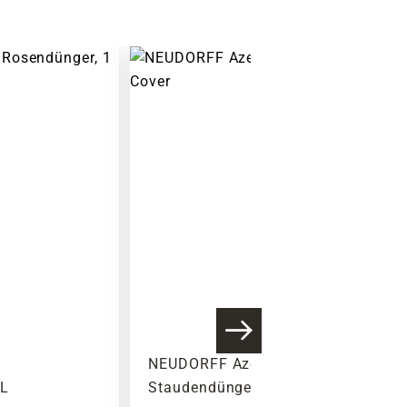
t
NEUDORFF Azet
 L
Staudendünger