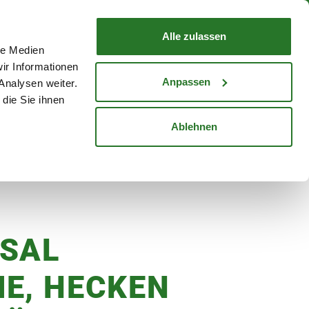
nd mit Wunschlieferdatum
WARENKORB
Warenkorb schließen
Alle zulassen
le Medien
Mein Konto
Standorte
ir Informationen
Anmelden
Anpassen
Analysen weiter.
die Sie ihnen
cheine
Karriere
Ablehnen
tdünger, 900 g
SAL
E, HECKEN