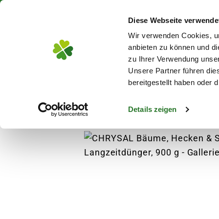
Über 130 Standorte in De
Diese Webseite verwende
Zum Hauptinhalt
Wir verwenden Cookies, um
anbieten zu können und di
zu Ihrer Verwendung unser
Unsere Partner führen die
Blumen
Pflanz
bereitgestellt haben oder
Details zeigen
Pflanzen
Zimmerpflanzen
Grünpflanzen
s