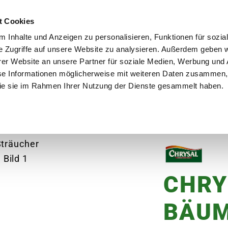
utschland
Qualität seit über 50 Jahren
Blumenversa
t Cookies
 Inhalte und Anzeigen zu personalisieren, Funktionen für sozia
e Zugriffe auf unsere Website zu analysieren. Außerdem geben w
er Website an unsere Partner für soziale Medien, Werbung und 
se Informationen möglicherweise mit weiteren Daten zusammen, 
en
Garten
Aktuelles
Ratgeber
Guts
 die sie im Rahmen Ihrer Nutzung der Dienste gesammelt haben.
CHRYSAL Bäume, Hecken & Sträucher Langzei
CHRY
BÄUM