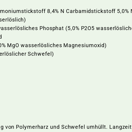
moniumstickstoff 8,4% N Carbamidstickstoff 5,0%
erlöslich)
asserlösliches Phosphat (5,0% P2O5 wasserlöslic
d
% MgO wasserlösliches Magnesiumoxid)
rlöslicher Schwefel)
ung von Polymerharz und Schwefel umhüllt. Langzei