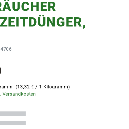
RÄUCHER
ZEITDÜNGER,
G
304706
9
ogramm (13,32 € / 1 Kilogramm)
. Versandkosten