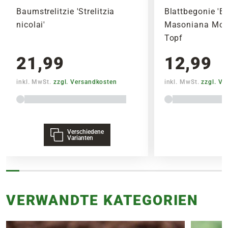
Baumstrelitzie 'Strelitzia
Blattbegonie 'B
nicolai'
Masoniana Moun
Umtopfen
Topf
Am besten wird der Geweihfarn alle zwei Jahre
in ein größeres Gefäß umgetopft. Bei
21,99
12,99
Jungpflanzen verkürzt sich die Zeit, da die
Pflanze in den ersten Jahren sehr schnell
inkl. MwSt.
zzgl. Versandkosten
inkl. MwSt.
zzgl. V
wächst. Danach verlangsamt sich das
Wachstum deutlich.
Verschiedene
Lieferumfang
Varianten
ohne Übertopf
VERWANDTE KATEGORIEN