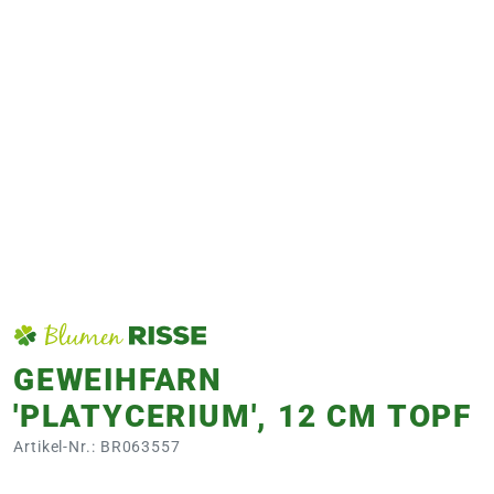
e
 Öffnungszeiten
 Öffnungszeiten
n
en
GEWEIHFARN
'PLATYCERIUM', 12 CM TOPF
Artikel-Nr.: BR063557