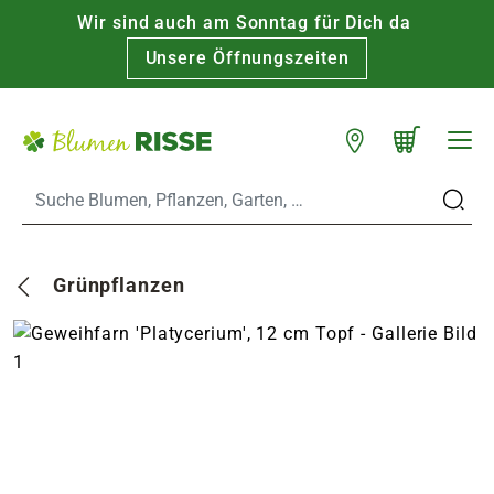
Wir sind auch am Sonntag für Dich da
Warenkorb schließen
WARENKORB
Unsere Öffnungszeiten
Zum Hauptinhalt
Standorte
n
Grünpflanzen
es
er
eine