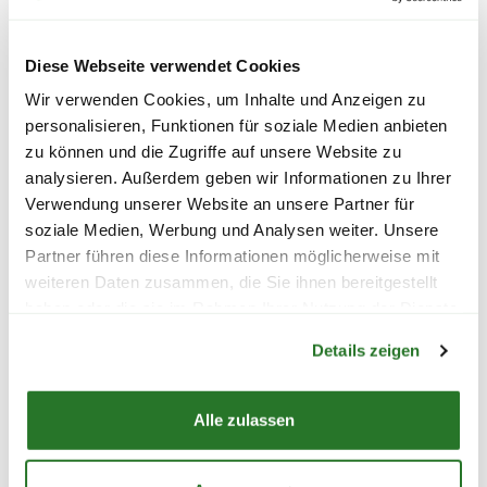
Bitte beachte, dass
jede Pflanze ein
Topf
SPERRGUTVERSAND
Unikat
und somit individuell ist.
Diese Webseite verwendet Cookies
14,95€
49,99
Aussehen, Größe, Form und Farbe der
gelieferten Pflanze können daher von der
Wir verwenden Cookies, um Inhalte und Anzeigen zu
inkl. MwSt.
zzgl. Versandkosten
gezeigten Abbildung abweichen.
personalisieren, Funktionen für soziale Medien anbieten
SPEDITIONSVERSAND
zu können und die Zugriffe auf unsere Website zu
Abhängig von der aktuellen Jahreszeit
29,95€
analysieren. Außerdem geben wir Informationen zu Ihrer
können ebenfalls die
Blütenstände
und
Verwendung unserer Website an unsere Partner für
Reifezeiten
variieren.
soziale Medien, Werbung und Analysen weiter. Unsere
Partner führen diese Informationen möglicherweise mit
Die
Liefergröße
wird zusätzlich durch
weiteren Daten zusammen, die Sie ihnen bereitgestellt
saisonale Formschnitte beeinflusst,
haben oder die sie im Rahmen Ihrer Nutzung der Dienste
Warenkorb lädt
welche in den Gärtnereien durchgeführt
gesammelt haben.
Details zeigen
werden. Die am Produkt angegebene
WEITERE PRODUKTE
Liefergröße entspricht der Höhe ohne
Topf oder dem Topfvolumen.
Alle zulassen