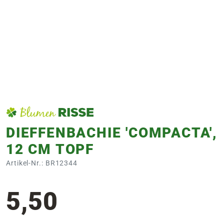
e
 Öffnungszeiten
 Öffnungszeiten
n
en
DIEFFENBACHIE 'COMPACTA',
12 CM TOPF
Artikel-Nr.: BR12344
5,50