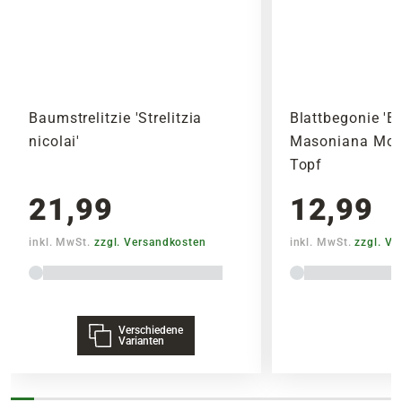
Baumstrelitzie 'Strelitzia
Blattbegonie 'B
nicolai'
Masoniana Moun
Topf
21,99
12,99
inkl. MwSt.
zzgl. Versandkosten
inkl. MwSt.
zzgl. V
Verschiedene
Varianten