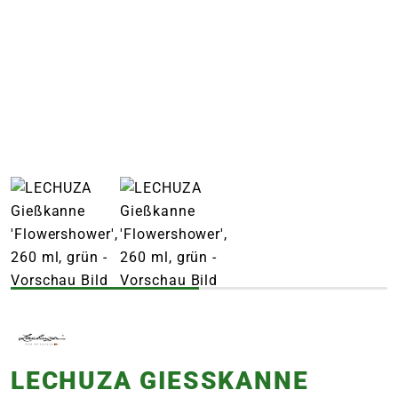
e
 Öffnungszeiten
 Öffnungszeiten
n
en
LECHUZA GIESSKANNE '