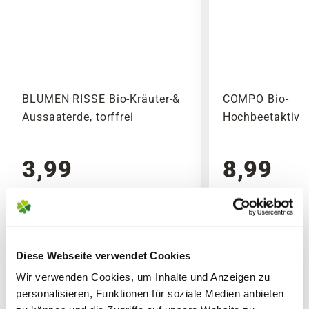
Bitte beachte das Pflanzen nicht vor
Wochenenden oder Feiertagen verschickt
werden, um lange Standzeiten zu vermeiden.
BLUMEN RISSE Bio-Kräuter-&
COMPO Bio-
Aussaaterde, torffrei
Hochbeetaktivat
3,99
8,99
inkl. MwSt.
zzgl. Versandkosten
inkl. MwSt.
zzgl. V
Lieferhinweise
Diese Webseite verwendet Cookies
Verschiedene
Varianten
Wir verwenden Cookies, um Inhalte und Anzeigen zu
personalisieren, Funktionen für soziale Medien anbieten