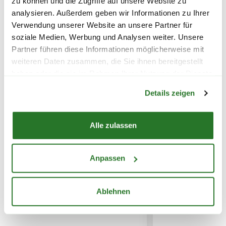
zu können und die Zugriffe auf unsere Website zu
analysieren. Außerdem geben wir Informationen zu Ihrer
FOLGENDE VERSANDKOSTEN
Verwendung unserer Website an unsere Partner für
KÖNNEN ENTSTEHEN
WEITERE PRODUKTE
soziale Medien, Werbung und Analysen weiter. Unsere
Partner führen diese Informationen möglicherweise mit
PAKETVERSAND
weiteren Daten zusammen, die Sie ihnen bereitgestellt
6,95€
für Standardpakete (z.B.Dünger oder
haben oder die sie im Rahmen Ihrer Nutzung der Dienste
Warenkorb lädt
Zubehör)
gesammelt haben.
Details zeigen
7,95€
für größere Pakete (z.B. Pflanzen oder
Erde)
Alle zulassen
SPERRGUTVERSAND
14,95€
Anpassen
SPEDITIONSVERSAND
Ablehnen
29,95€