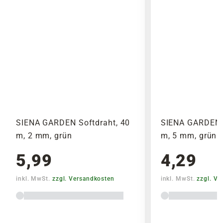
alle anfallenden Versandkosten dargestellt. Die
Liefergröße entspricht der Höhe ohne
Versandkosten Deiner Bestellung richten sich
Topf oder dem Topfvolumen.
nach dem Produkt mit dem höchsten
Versandkostensatz, welcher einmal berechnet
wird.
Bitte beachte das Pflanzen nicht vor
Wochenenden oder Feiertagen verschickt
werden, um lange Standzeiten zu vermeiden.
SIENA GARDEN Softdraht, 40
SIENA GARDEN S
m, 2 mm, grün
m, 5 mm, grün
5,99
4,29
inkl. MwSt.
zzgl. Versandkosten
inkl. MwSt.
zzgl. V