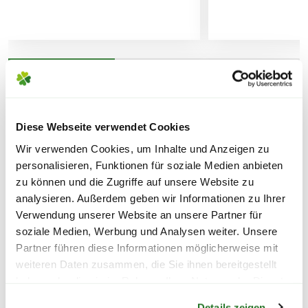
Lieferhinweise
WEITERE PRODUKTE
FOLGENDE VERSANDKOSTEN
KÖNNEN ENTSTEHEN
Diese Webseite verwendet Cookies
Wir verwenden Cookies, um Inhalte und Anzeigen zu
PAKETVERSAND
personalisieren, Funktionen für soziale Medien anbieten
6,95€
für Standardpakete (z.B.Dünger oder
zu können und die Zugriffe auf unsere Website zu
Zubehör)
analysieren. Außerdem geben wir Informationen zu Ihrer
Verwendung unserer Website an unsere Partner für
7,95€
für größere Pakete (z.B. Pflanzen oder
soziale Medien, Werbung und Analysen weiter. Unsere
Erde)
Partner führen diese Informationen möglicherweise mit
weiteren Daten zusammen, die Sie ihnen bereitgestellt
SPERRGUTVERSAND
haben oder die sie im Rahmen Ihrer Nutzung der Dienste
Warenkorb lädt
14,95€
gesammelt haben.
Details zeigen