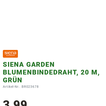
e
 Öffnungszeiten
 Öffnungszeiten
n
en
SIENA GARDEN
BLUMENBINDEDRAHT, 20 M,
GRÜN
Artikel-Nr.: BR023678
3,99