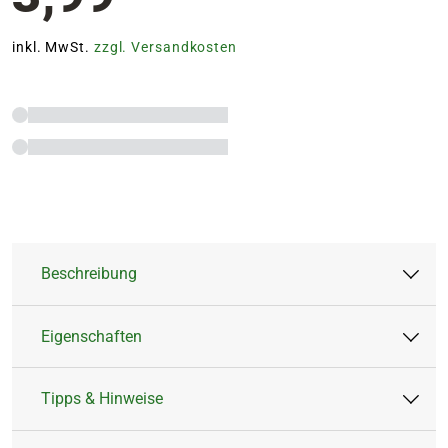
inkl. MwSt.
zzgl. Versandkosten
Beschreibung
Eigenschaften
Zum Binden oder Ziehen eines
Klettergerüstes für rankende Pflanzen
Tipps & Hinweise
Auch für Bastel- oder Bindearbeiten
Artikeltyp:
Befestigung
geeignet