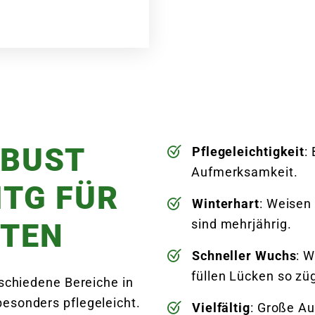
OBUST
Pflegeleichtigkeit
:
Aufmerksamkeit.
ITG FÜR
Winterhart
: Weisen
sind mehrjährig.
RTEN
Schneller Wuchs
: 
füllen Lücken so zü
rschiedene Bereiche in
esonders pflegeleicht.
Vielfältig
: Große Au