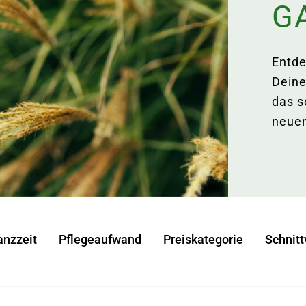
G
Entde
Deine
das s
neuen
anzzeit
Pflegeaufwand
Preiskategorie
Schnitt