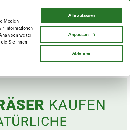
nd mit Wunschlieferdatum
WARENKORB
Warenkorb schließen
Alle zulassen
le Medien
Mein Konto
Standorte
ir Informationen
Anmelden
Anpassen
Analysen weiter.
die Sie ihnen
cheine
Karriere
Ablehnen
RÄSER
KAUFEN
ATÜRLICHE