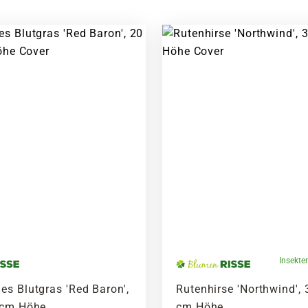
Insekte
es Blutgras 'Red Baron',
Rutenhirse 'Northwind', 
 cm Höhe
cm Höhe