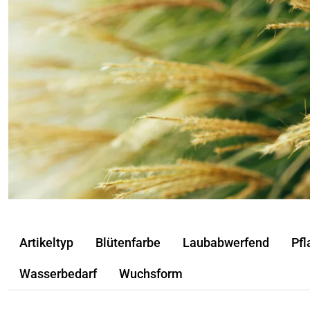
ne
nungszeiten
nungszeiten
Artikeltyp
Blütenfarbe
Laubabwerfend
Pfl
Wasserbedarf
Wuchsform