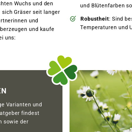
chten Wuchs und den
und Blütenfarben s
sich Gräser seit langer
Robustheit
: Sind b
ärtnerinnen und
Temperaturen und U
überzeugen und kaufe
i uns:
EN
ge Varianten und
atgeber findest
n sowie der