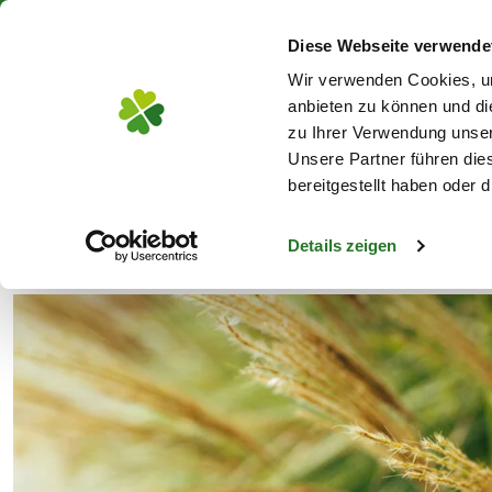
Über 130 Standorte in De
Diese Webseite verwende
Zum Hauptinhalt
Wir verwenden Cookies, um
anbieten zu können und di
zu Ihrer Verwendung unser
Unsere Partner führen die
Blumen
Pflanz
bereitgestellt haben oder
Details zeigen
Pflanzen
Stauden & Gräser
Gräser
s