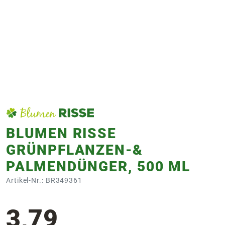
e
 Öffnungszeiten
 Öffnungszeiten
n
en
BLUMEN RISSE
GRÜNPFLANZEN-&
PALMENDÜNGER, 500 ML
Artikel-Nr.: BR349361
3,79