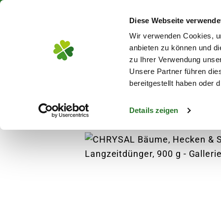
Über 130 Standorte in De
Diese Webseite verwende
Zum Hauptinhalt
Wir verwenden Cookies, um
anbieten zu können und di
zu Ihrer Verwendung unser
Unsere Partner führen die
Blumen
Pflanz
bereitgestellt haben oder
Details zeigen
Pflanzen
Rosen
Beetrosen
CHRYSAL 
s