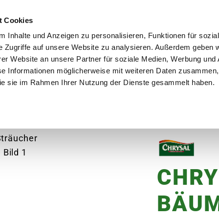
utschland
Qualität seit über 50 Jahren
Blumenversa
t Cookies
 Inhalte und Anzeigen zu personalisieren, Funktionen für sozia
e Zugriffe auf unsere Website zu analysieren. Außerdem geben w
er Website an unsere Partner für soziale Medien, Werbung und 
se Informationen möglicherweise mit weiteren Daten zusammen, 
en
Garten
Aktuelles
Ratgeber
Guts
 die sie im Rahmen Ihrer Nutzung der Dienste gesammelt haben.
Bäume, Hecken & Sträucher Langzeitdünger, 900 
CHRY
BÄUM