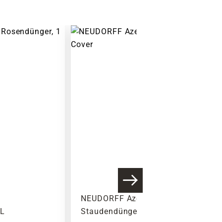
t
NEUDORFF Azet
 L
Staudendünger