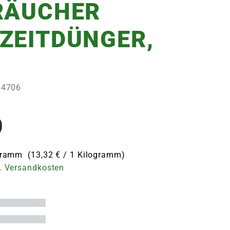
RÄUCHER
ZEITDÜNGER,
G
304706
9
ogramm (13,32 € / 1 Kilogramm)
. Versandkosten