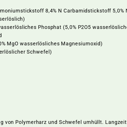
moniumstickstoff 8,4% N Carbamidstickstoff 5,0%
erlöslich)
asserlösliches Phosphat (5,0% P2O5 wasserlöslic
d
% MgO wasserlösliches Magnesiumoxid)
rlöslicher Schwefel)
ung von Polymerharz und Schwefel umhüllt. Langzei