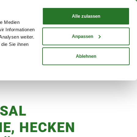
nd mit Wunschlieferdatum
WARENKORB
Warenkorb schließen
Alle zulassen
le Medien
Mein Konto
Standorte
ir Informationen
Anmelden
Anpassen
Analysen weiter.
die Sie ihnen
cheine
Karriere
Ablehnen
g
SAL
E, HECKEN