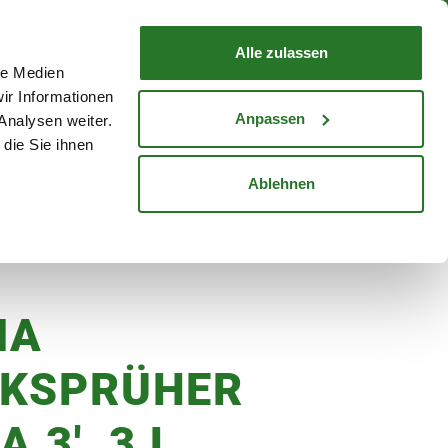
nd mit Wunschlieferdatum
WARENKORB
Warenkorb schließen
Alle zulassen
le Medien
Mein Konto
Standorte
ir Informationen
Anmelden
Anpassen
Analysen weiter.
die Sie ihnen
cheine
Karriere
Ablehnen
IA
KSPRÜHER
A 3', 3 L