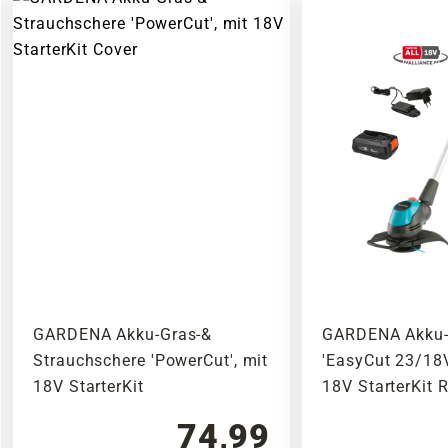
GARDENA Akku-Gras-&
GARDENA Akku-
Strauchschere 'PowerCut', mit
'EasyCut 23/18V
18V StarterKit
18V StarterKit 
74,99