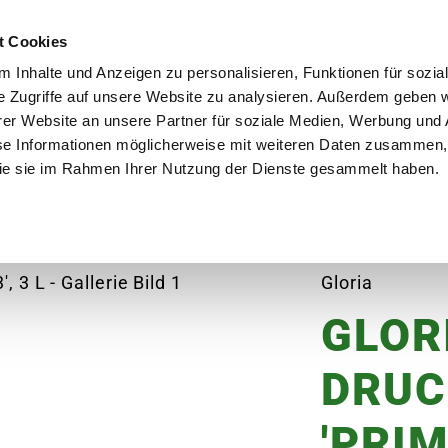
utschland
Qualität seit über 50 Jahren
Blumenversa
t Cookies
 Inhalte und Anzeigen zu personalisieren, Funktionen für sozia
e Zugriffe auf unsere Website zu analysieren. Außerdem geben w
er Website an unsere Partner für soziale Medien, Werbung und 
se Informationen möglicherweise mit weiteren Daten zusammen, 
en
Garten
Aktuelles
Ratgeber
Guts
 die sie im Rahmen Ihrer Nutzung der Dienste gesammelt haben.
rüher 'Prima 3', 3 L
Gloria
GLOR
DRUC
'PRIM