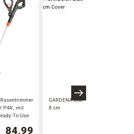
Rasentrimmer
GARDENA Blumenkelle, Stahl,
 P4A', mit
8 cm
Ready-To-Use
84,99
5,79