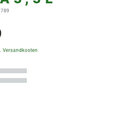
3789
9
. Versandkosten