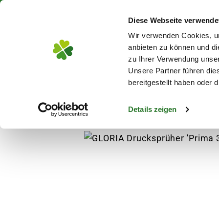
Über 130 Standorte in De
Diese Webseite verwende
Zum Hauptinhalt
Wir verwenden Cookies, um
anbieten zu können und di
zu Ihrer Verwendung unser
Unsere Partner führen die
Blumen
Pflanz
bereitgestellt haben oder
Details zeigen
Pflanzen
Pflanzenschutz
GLORIA Drucksp
s