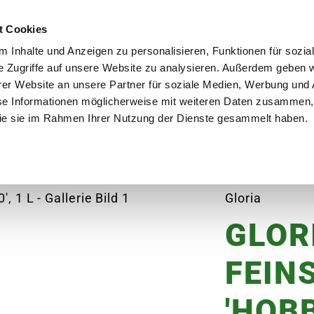
utschland
Qualität seit über 50 Jahren
Blumenversa
t Cookies
 Inhalte und Anzeigen zu personalisieren, Funktionen für sozia
e Zugriffe auf unsere Website zu analysieren. Außerdem geben w
er Website an unsere Partner für soziale Medien, Werbung und 
se Informationen möglicherweise mit weiteren Daten zusammen, 
en
Garten
Aktuelles
Ratgeber
Guts
 die sie im Rahmen Ihrer Nutzung der Dienste gesammelt haben.
üher 'Hobby 10', 1 L
Gloria
GLOR
FEIN
'HOBB