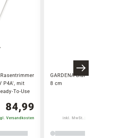
Rasentrimmer
GARDENA Blumenkelle, Stahl,
 P4A', mit
8 cm
Ready-To-Use
84,99
5,79
gl. Versandkosten
inkl. MwSt.
zzgl. Versandkosten