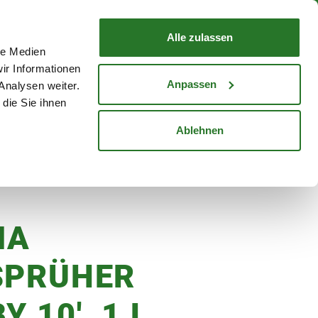
nd mit Wunschlieferdatum
WARENKORB
Warenkorb schließen
Alle zulassen
le Medien
Mein Konto
Standorte
ir Informationen
Anmelden
Anpassen
Analysen weiter.
die Sie ihnen
cheine
Karriere
Ablehnen
IA
SPRÜHER
Y 10', 1 L