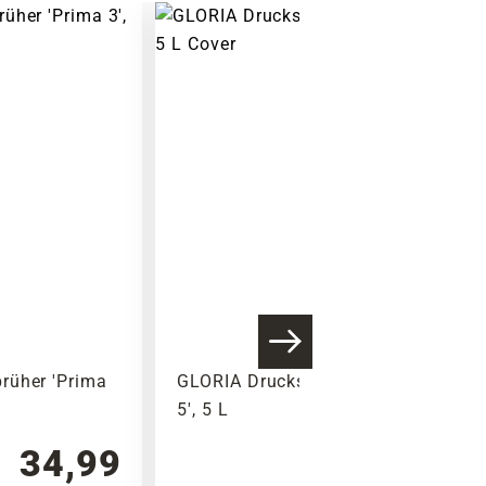
rüher 'Prima
GLORIA Drucksprüher 'Prima
5', 5 L
34,99
37,99