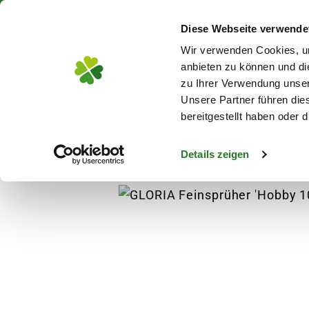
Über 130 Standorte in De
Diese Webseite verwende
Zum Hauptinhalt
Wir verwenden Cookies, um
anbieten zu können und di
zu Ihrer Verwendung unser
Unsere Partner führen die
Blumen
Pflanz
bereitgestellt haben oder
Details zeigen
Pflanzen
Pflanzenschutz
GLORIA Feinspr
s