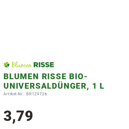
e
 Öffnungszeiten
 Öffnungszeiten
n
en
BLUMEN RISSE BIO-
UNIVERSALDÜNGER, 1 L
Artikel-Nr.: BR129726
3,79