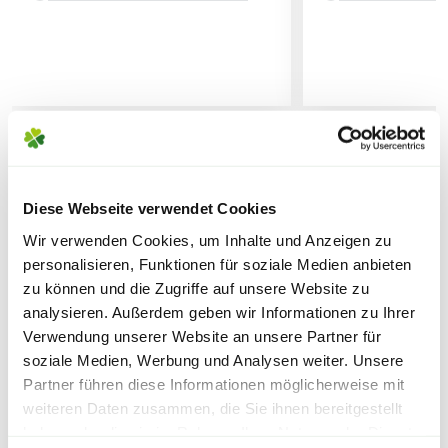
Verwendung vin pflanzlichen Stoffen aus der
Die
Liefergröße
wird zusätzlich durch
Lebens-, Genuss- und Futtermittelherstellung.
Lieferhinweise
saisonale Formschnitte beeinflusst,
welche in den Gärtnereien durchgeführt
werden. Die am Produkt angegebene
Sicherheitsdatenblatt
Liefergröße entspricht der Höhe ohne
Topf oder dem Topfvolumen.
FOLGENDE VERSANDKOSTEN
WEITERE PRODUKTE
KÖNNEN ENTSTEHEN
Diese Webseite verwendet Cookies
Wir verwenden Cookies, um Inhalte und Anzeigen zu
PAKETVERSAND
personalisieren, Funktionen für soziale Medien anbieten
6,95€
für Standardpakete (z.B.Dünger oder
zu können und die Zugriffe auf unsere Website zu
Zubehör)
analysieren. Außerdem geben wir Informationen zu Ihrer
7,95€
für größere Pakete (z.B. Pflanzen oder
Verwendung unserer Website an unsere Partner für
soziale Medien, Werbung und Analysen weiter. Unsere
Erde)
Partner führen diese Informationen möglicherweise mit
weiteren Daten zusammen, die Sie ihnen bereitgestellt
SPERRGUTVERSAND
haben oder die sie im Rahmen Ihrer Nutzung der Dienste
Warenkorb lädt
14,95€