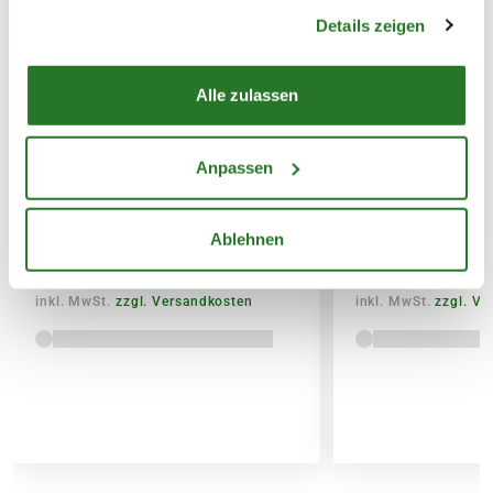
gesammelt haben.
Details zeigen
SPEDITIONSVERSAND
29,95€
Alle zulassen
BLUMEN RISSE Beet &
BLUMEN RISSE 
Anpassen
Balkon-Langzeitdünger, 900 g
Düngestäbchen,
Ablehnen
8,99
2,99
inkl. MwSt.
zzgl. Versandkosten
inkl. MwSt.
zzgl. V