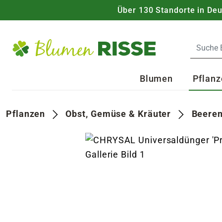
Über 130 Standorte in De
Zum Hauptinhalt
Blumen
Pflanz
Pflanzen
Obst, Gemüse & Kräuter
Beeren
s