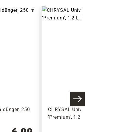
ldünger, 250
CHRYSAL Universaldünger
'Premium', 1,2 L
6,99
9,99