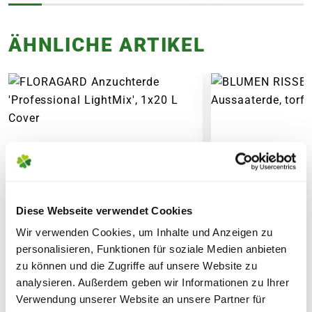
Topf oder dem Topfvolumen.
FOLGENDE VERSANDKOSTEN
ÄHNLICHE ARTIKEL
KÖNNEN ENTSTEHEN
PAKETVERSAND
6,95€
für Standardpakete (z.B.Dünger oder
Zubehör)
7,95€
für größere Pakete (z.B. Pflanzen oder
Erde)
SPERRGUTVERSAND
Diese Webseite verwendet Cookies
14,95€
Wir verwenden Cookies, um Inhalte und Anzeigen zu
personalisieren, Funktionen für soziale Medien anbieten
SPEDITIONSVERSAND
zu können und die Zugriffe auf unsere Website zu
analysieren. Außerdem geben wir Informationen zu Ihrer
29,95€
Verwendung unserer Website an unsere Partner für