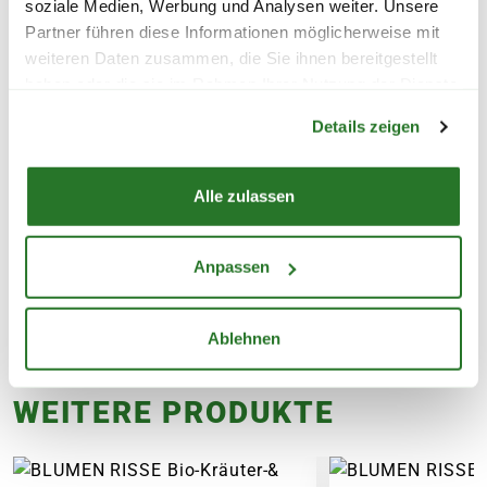
soziale Medien, Werbung und Analysen weiter. Unsere
FLORAGARD Anzuchterde
BLUMEN RISSE B
Partner führen diese Informationen möglicherweise mit
'Professional LightMix', 1x20
Aussaaterde, tor
weiteren Daten zusammen, die Sie ihnen bereitgestellt
L
haben oder die sie im Rahmen Ihrer Nutzung der Dienste
Warenkorb lädt
9,99
3,99
gesammelt haben.
Details zeigen
inkl. MwSt.
zzgl. Versandkosten
inkl. MwSt.
zzgl. V
Alle zulassen
Anpassen
Ablehnen
WEITERE PRODUKTE