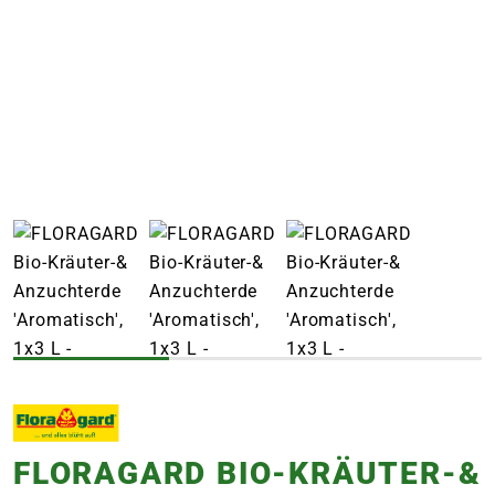
e
 Öffnungszeiten
 Öffnungszeiten
n
en
FLORAGARD BIO-KRÄUTER-&