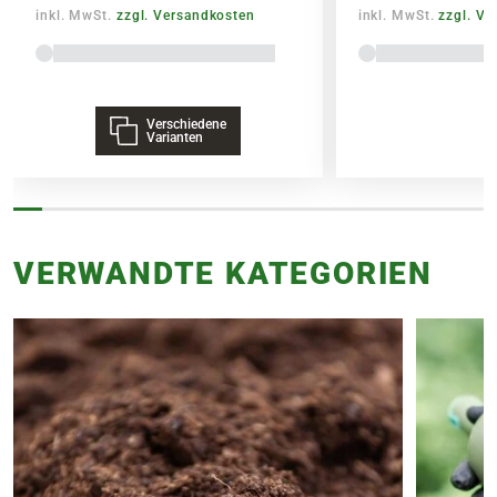
inkl. MwSt.
zzgl. Versandkosten
inkl. MwSt.
zzgl. V
Verschiedene
Varianten
VERWANDTE KATEGORIEN