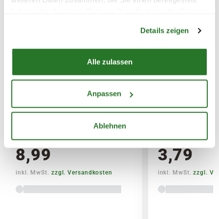
Erde)
haben oder die sie im Rahmen Ihrer Nutzung der Dienste
Warenkorb lädt
gesammelt haben.
Details zeigen
SPERRGUTVERSAND
14,95€
Alle zulassen
SPEDITIONSVERSAND
29,95€
Anpassen
BLUMEN RISSE Beet &
BLUMEN RISSE 
Balkon-Langzeitdünger, 900 g
Universaldünger
Ablehnen
8,99
3,79
inkl. MwSt.
zzgl. Versandkosten
inkl. MwSt.
zzgl. V