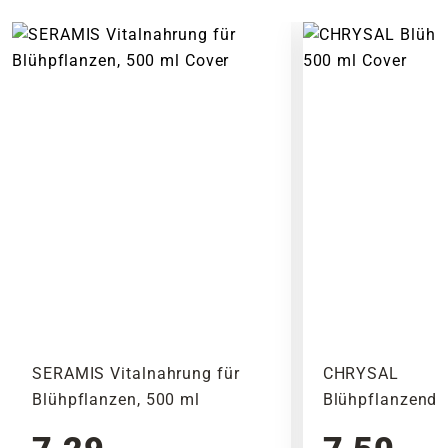
Beliefert werden ausschließlich Adressen
Wie bei allen Produkten setzt COMPO auch hier
innerhalb Deutschlands. Die Lieferkosten für
auf ein nachhaltiges Verpackungskonzept. Die
die angebotenen Artikel ergeben sich aus dem
Flasche besteht zu fast 100% aus Recyclat und
Gewicht und den Abmessungen des Produktes.
ist zu 100% recyclingfähig.
Noch vor Abschluss der Bestellung werden Dir
alle anfallenden Versandkosten dargestellt. Die
Anwendung
Versandkosten Deiner Bestellung richten sich
Schüttel den Dünger vor Gebrauch. Verdünne
nach dem Produkt mit dem höchsten
die Lösung daraufhin entsprechend der
Versandkostensatz, welcher einmal berechnet
Dosierangaben mit dem Gießwasser und
wird.
wässer Deine Pflanzen wie gewohnt.
Bitte beachte das Pflanzen nicht vor
Anwendungszeitraum
Wochenenden oder Feiertagen verschickt
Von Januar bis Dezember.
werden, um lange Standzeiten zu vermeiden.
SERAMIS Vitalnahrung für
CHRYSAL
Blühpflanzen, 500 ml
Blühpflanzendü
Hinweis
Vor Gebrauch Produktinformationen und