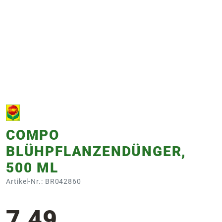
e
 Öffnungszeiten
 Öffnungszeiten
n
en
COMPO
BLÜHPFLANZENDÜNGER,
500 ML
Artikel-Nr.: BR042860
7,49