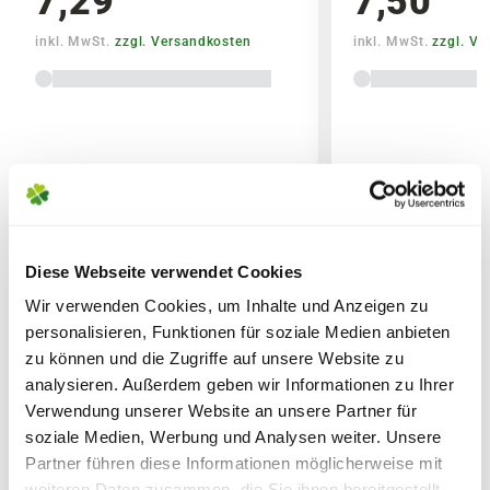
7,29
7,50
Anwendungshinweise beachten.
inkl. MwSt.
zzgl. Versandkosten
inkl. MwSt.
zzgl. V
Sicherheitsdatenblatt
Lieferhinweise
Diese Webseite verwendet Cookies
WEITERE PRODUKTE
Wir verwenden Cookies, um Inhalte und Anzeigen zu
FOLGENDE VERSANDKOSTEN
personalisieren, Funktionen für soziale Medien anbieten
KÖNNEN ENTSTEHEN
zu können und die Zugriffe auf unsere Website zu
analysieren. Außerdem geben wir Informationen zu Ihrer
PAKETVERSAND
Verwendung unserer Website an unsere Partner für
6,95€
für Standardpakete (z.B.Dünger oder
soziale Medien, Werbung und Analysen weiter. Unsere
Zubehör)
Partner führen diese Informationen möglicherweise mit
7,95€
für größere Pakete (z.B. Pflanzen oder
weiteren Daten zusammen, die Sie ihnen bereitgestellt