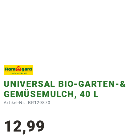
e
 Öffnungszeiten
 Öffnungszeiten
n
en
UNIVERSAL BIO-GARTEN-&
GEMÜSEMULCH, 40 L
Artikel-Nr.: BR129870
12,99