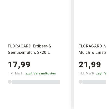
14,95€
SPEDITIONSVERSAND
29,95€
FLORAGARD Erdbeer-&
FLORAGARD Mi
Gemüsemulch, 2x20 L
Mulch & Einstre
17,99
21,99
inkl. MwSt.
zzgl. Versandkosten
inkl. MwSt.
zzgl. V
Warenkorb lädt