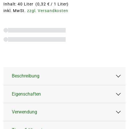
Inhalt: 40 Liter (0,32 € / 1 Liter)
inkl. MwSt.
zzgl. Versandkosten
Beschreibung
Eigenschaften
Belebe Deinen Garten mit dem Bio Garten- und
Gemüsemulch – die ökologischen Lösung für
Verwendung
prächtige Beete und eine nachhaltige Gartenpflege.
Artikeltyp:
Rindenmulch
Inhalt:
40 Liter