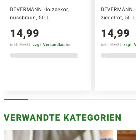
BEVERMANN Holzdekor,
BEVERMANN Hol
nussbraun, 50 L
ziegelrot, 50 L
14,99
14,99
inkl. MwSt.
zzgl. Versandkosten
inkl. MwSt.
zzgl. V
VERWANDTE KATEGORIEN