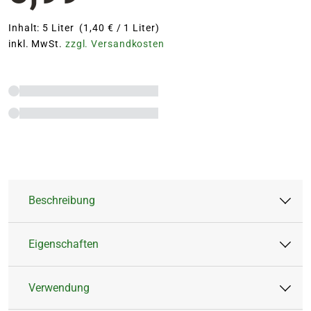
Inhalt: 5 Liter (1,40 € / 1 Liter)
inkl. MwSt.
zzgl. Versandkosten
Beschreibung
Eigenschaften
Blumen Risse Orchideenerde ist sofort
gebrauchsfertig und geeignet zum Topfen und
Verwendung
Umtopfen aller Zimmerorchideen.
Artikeltyp:
Spezialerde