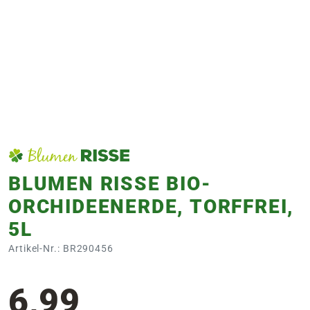
e
 Öffnungszeiten
 Öffnungszeiten
n
en
BLUMEN RISSE BIO-
ORCHIDEENERDE, TORFFREI,
5L
Artikel-Nr.: BR290456
6,99