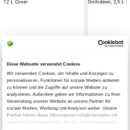
der Forstwirtschaft. Sie schützen den
Zubehör)
Boden vor Austrocknung und verringern
7,95€
für größere Pakete (z.B. Pflanzen oder
das Unkrautwachstum.
Erde)
Rindenmulch
stammt dabei meist von
SPERRGUTVERSAND
Fichten und Kiefern, welche auch in
14,95€
deutschen Wäldern zu finden sind.
Pinienrinde
hingegen stammt
SPEDITIONSVERSAND
ausschließlich von Pinienbäumen,
Diese Webseite verwendet Cookies
welche im Mittelmeer beheimatet sind.
29,95€
Wir verwenden Cookies, um Inhalte und Anzeigen zu
Die Pinienrinde verrottet etwas
personalisieren, Funktionen für soziale Medien anbieten
langsamer als Rindenmulch und
zu können und die Zugriffe auf unsere Website zu
LECHUZA Pflanzsubstrat
SERAMIS Spezia
versprüht einen angenehmen Duft, der
analysieren. Außerdem geben wir Informationen zu Ihrer
'Pon', 12 L
Orchideen, 2,5 
höhere Preis resultiert aus dem weiteren
Verwendung unserer Website an unsere Partner für
soziale Medien, Werbung und Analysen weiter. Unsere
Transportweg.
16,99
5,99
Partner führen diese Informationen möglicherweise mit
weiteren Daten zusammen, die Sie ihnen bereitgestellt
Erhältlich sind beide Abdeckungen in
inkl. MwSt.
zzgl. Versandkosten
inkl. MwSt.
zzgl. V
haben oder die sie im Rahmen Ihrer Nutzung der Dienste