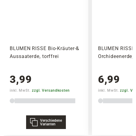
BLUMEN RISSE Bio-Kräuter-&
BLUMEN RISSE 
Aussaaterde, torffrei
Orchideenerde, t
3,99
6,99
inkl. MwSt.
zzgl. Versandkosten
inkl. MwSt.
zzgl. V
Verschiedene
Varianten