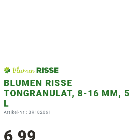
e
 Öffnungszeiten
 Öffnungszeiten
n
en
BLUMEN RISSE
TONGRANULAT, 8-16 MM, 5
L
Artikel-Nr.: BR182061
6,99